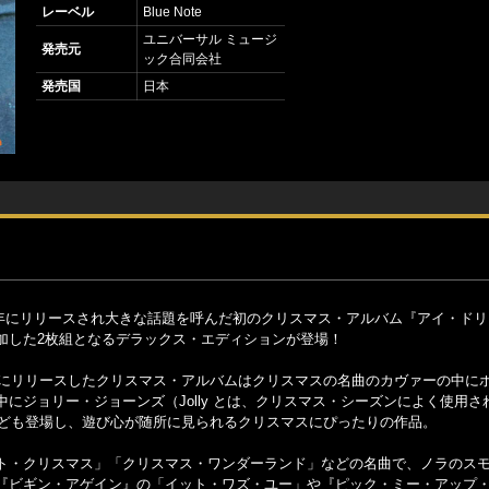
レーベル
Blue Note
ユニバーサル ミュージ
発売元
ック合同会社
発売国
日本
21年にリリースされ大きな話題を呼んだ初のクリスマス・アルバム『アイ・ド
加した2枚組となるデラックス・エディションが登場！
年にリリースしたクリスマス・アルバムはクリスマスの名曲のカヴァーの中に
にジョリー・ジョーンズ（Jolly とは、クリスマス・シーズンによく使用さ
葉なども登場し、遊び心が随所に見られるクリスマスにぴったりの作品。
ト・クリスマス」「クリスマス・ワンダーランド」などの名曲で、ノラのス
『ビギン・アゲイン』の「イット・ワズ・ユー」や『ピック・ミー・アップ