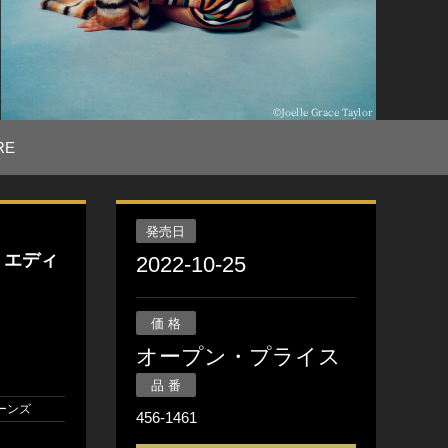
RE
発売日
・エディ
2022-10-25
価 格
オープン・プライス
品 番
ーンズ
456-1461