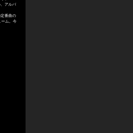
め、アルバ
の定番曲の
ューム。今