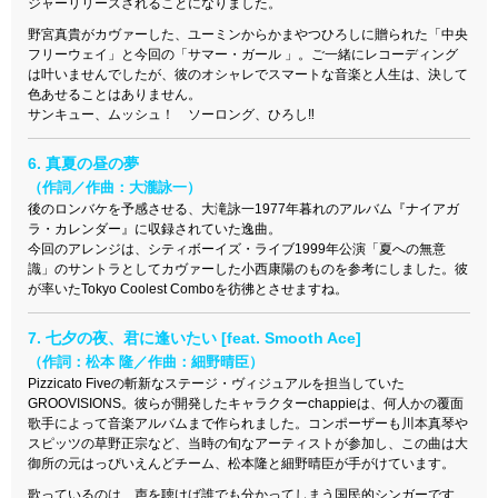
ジャーリリースされることになりました。
野宮真貴がカヴァーした、ユーミンからかまやつひろしに贈られた「中央
フリーウェイ」と今回の「サマー・ガール 」。ご一緒にレコーディング
は叶いませんでしたが、彼のオシャレでスマートな音楽と人生は、決して
色あせることはありません。
サンキュー、ムッシュ！ ソーロング、ひろし‼︎
6. 真夏の昼の夢
（作詞／作曲：大瀧詠一）
後のロンバケを予感させる、大滝詠一1977年暮れのアルバム『ナイアガ
ラ・カレンダー』に収録されていた逸曲。
今回のアレンジは、シティボーイズ・ライブ1999年公演「夏への無意
識」のサントラとしてカヴァーした小西康陽のものを参考にしました。彼
が率いたTokyo Coolest Comboを彷彿とさせますね。
7. 七夕の夜、君に逢いたい [feat. Smooth Ace]
（作詞：松本 隆／作曲：細野晴臣）
Pizzicato Fiveの斬新なステージ・ヴィジュアルを担当していた
GROOVISIONS。彼らが開発したキャラクターchappieは、何人かの覆面
歌手によって音楽アルバムまで作られました。コンポーザーも川本真琴や
スピッツの草野正宗など、当時の旬なアーティストが参加し、この曲は大
御所の元はっぴいえんどチーム、松本隆と細野晴臣が手がけています。
歌っているのは、声を聴けば誰でも分かってしまう国民的シンガーです