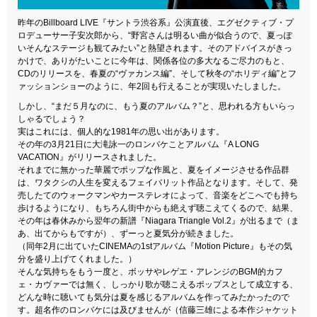
昨年のBillboard LIVE『サントラ渋谷系』公演直後、エグゼクティブ・プ
ロデューサー子安次郎から、“野宮さんは明るい曲が似合うので、夏っぽ
いそんなステージも観てみたい”と熱望されます。そのアドバイスがきっ
かけで、ありがたいことに今年は、関係各位の多大なるご尽力のもと、
CDのリリースを、春夏の“ヴァカンス編”、そして秋冬の“
ホリディ編”とフ
ァッション
ショーのように、年2回も行えることが実現いたしました。
しかし、“まだ５月なのに、もう夏のアルバム？”と、思われる方もいらっ
しゃるでしょう？
実はこれには、個人的な1981年の思い出があります。
その年の3月21日に大滝詠一のロンバケことアルバム『A LONG
VACATION』がリリースされました。
それまでに無かった華麗でポップな作風と、夏をイメージさせる作品群
は、ワタクシの人生を変えるフェイバリット作品となります。そして、発
売したてのウォークマンやカーステレオによって、音楽をどこへでも持ち
歩けるようになり、もちろん街中からも絶えず聴こえてくるので、結果、
その年は春休みから翌年の新譜『Niagara Triangle Vol.2』が出るまで（ま
あ、出てからもですが）、ずーっと夏気分が続きました。
（同年2月に出ていたCINEMAの1stアルバム『Motion Picture』もその気
分を盛り上げてくれました。）
そんな気持ちをもう一度と、ボッサやレゲエ・アレンジのBGM的カフ
ェ・カヴァーでは無く、しっかり歌が聴こえるポップスとして成立する、
どんな時に聴いても気分は夏を感じるアルバムを作ってみたかったので
す。超名作のロンバケには及びませんが
（信藤三雄に
よる本作ジャケット