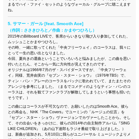
まるでハイ・ファイ・セットのようなヴォーカル・グループに聴こえます
ね。
5. サマー・ガール [feat. Smooth Ace]
（作詞：ささきひろと／作曲：かまやつひろし）
2015年のBillboard LIVEで、客席からいきなり飛び入り参加してくれた、
ムッシュことかまやつひろし。
その時、一緒に歌ってくれた「中央フリーウェイ」のコーラスは、我々に
とって一生の思い出となりました。
今回、夏向きの選曲ということでいろいろと悩みましたが、この曲を思い
付いたとたん、そこから一気に方向性が見えてきたのです。
オリジナルは1966年7月のザ・スパイダースですが、「中央フリーウェ
イ」同様、荒井由実の『セブン・スター・ショウ』（1976年TBS）で、
ティン・パン・アレー
のコーラスをバックに歌われていて、またまたその
アレンジを参考にしました。（まるでコメディのようなティン・パンのコ
ーラスは、それを観てファンクラブが解散してしまうという事態も招いた
そうです。）
この曲にはコーラスが不可欠なので、お願いしたのはSmooth Ace。彼ら
との再会も、NHK『The Covers』でユーミンの「ルージュの伝言」を
『セブン・スター・ショウ』ヴァージョンでカヴァーしたことから。そし
て、その出会いをきっかけに、彼らの2014年の自主制作アルバム『SING
LIKE CHILDREN』（あの山下達郎もラジオ番組で取り上げました。）
は、新曲が追加され、5月10日に我らがユニバーサル ミュージックよりメ