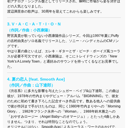
初アナログ・シングル盤としてリリースされ、
瞬
時に
市場から姿を消すほ
どの人気となりました。
渡辺満里奈の歌声は、30周年を迎えてこれからも楽しみです。
3. V・A・C・A・T・I・O・N
（作詞／作曲：小西康陽）
野宮真貴が歌っていない小西康陽作品シリーズ。今回は1997年夏にPuffy
の吉村由美がソロ名義でリリースした、ソニー・ハンディカムのCMソン
グです。
やはり夏の曲といえば、エレキ・ギターとザ・ビーチ・ボーイズ風コーラ
スが必要不可欠ですが、小西康陽は、そこにトレイドウィンズの「New
York’s A Lonely Town」と通好みのサウンドを持ってくるなどお見事でし
た。
4. 夏の恋人 [feat. Smooth Ace]
（作詞／作曲：山下達郎）
《渋谷系》に多大な影響を与えたシュガー・ベイブ&山下達郎。この曲は
彼が、1978年の竹内まりやデビュー・アルバム『BIGINNING』で、彼女
のために初めて書き下ろした記念すべき作品です。数ある他人への提供曲
で彼が作詞まで手がけたものは、同じく1980年竹内まりやへの「Morning
Glory」、1982年フランク永井への「Woman」、1988年鈴木雅之への
「おやすみロージー（Angel Babyへのオマージュ）」とたった4曲しかあ
りません。つまり、それは特別なことなのでしょう。
オリジナルにはない、Smooth Aceによるコーラス・ワークのおかげで、