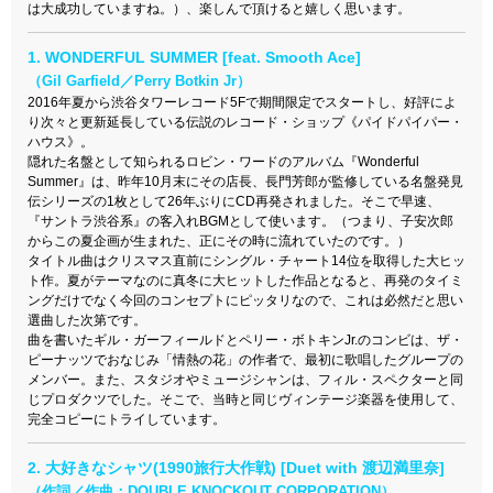
は大成功していますね。）
、楽しんで頂けると嬉しく思います。
1. WONDERFUL SUMMER [feat. Smooth Ace]
（Gil Garfield／Perry Botkin Jr）
2016年夏から渋谷タワーレコード5Fで期間限定でスタートし、好評によ
り次々と更新延長している伝説のレコード・ショップ《パイドパイパー・
ハウス》。
隠れた名盤として知られるロビン・ワードのアルバム『Wonderful
Summer』は、昨年10月末にその店長、長門芳郎が監修している名盤発見
伝シリーズの1枚として26年ぶりにCD再発されました。そこで早速、
『サントラ渋谷系』の客入れBGMとして使います。（つまり、子安次郎
からこの夏企画が生まれた、正にその時に流れていたのです。）
タイトル曲はクリスマス直前にシングル・チャート14位を取得した大ヒッ
ト作。夏がテーマなのに真冬に大ヒットした作品となると、再発のタイミ
ングだけでなく今回のコンセプトにピッタリなので、これは必然だと思い
選曲した次第です。
曲を書いたギル・ガーフィールドとペリー・ボトキンJr.のコンビは、ザ・
ピーナッツでおなじみ「情熱の花」の作者で、最初に歌唱したグループの
メンバー。また、スタジオやミュージシャンは、フィル・スペクターと同
じプロダクツでした。そこで、当時と同じヴィンテージ楽器を使用して、
完全コピーにトライしています。
2. 大好きなシャツ(1990旅行大作戦) [Duet with 渡辺満里奈]
（作詞／作曲：DOUBLE KNOCKOUT CORPORATION）