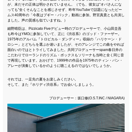
が、未だその正体は明かされていません。（でも、彼女は“オバさんにな
っても”全くそんなことを感じさせず、昨年YouTubeで話題になったビー
ムス40周年の「今夜はブギー・バック」動画に参加。野宮真貴とも共演し
ました。声の質感も似ていますね。）
細野晴臣は、Pizzicato Fiveデビュー時のプロデューサーで、小山田圭吾
も昨今はYMOに参加していて、正に《渋谷系》のゴッド・ファーザー。
1975年のアルバム『トロピカル・ダンディー』収録の「ハリケーン・ド
ロシー」とどちらを選ぶか迷いましたが、そのアレンジでこの曲をやれば
面白いのではとトライしてみました。共同プロデューサーspam春日井の
こだわりでローランドのリズム・ボックスもソリーナも当時と全く同じ音
で再現しています。おかげで、1999年の作品を1975年の
ティン・パン・
アレー
が演奏しているかのように聴こえるのではないでしょうか。
それでは、一足先の夏をお楽しみください。
そして、また『ホリディ渋谷系』でお会いしましょう。
プロデューサー：坂口修(O.S.T.INC / NIAGARA)