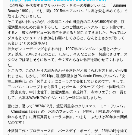
《渋谷系》を代表するフリッパーズ・ギターの夏曲といえば、「Summer
Beauty 1990」。でも、既に2015年のアルバム『世界は愛を求めてる』で
取り上げていました。
そこで思い付いたのが、小沢健二・小山田圭吾の二人が1990年の夏、渡
辺満里奈のために書き下ろした、このご機嫌なシングル・ヒット曲です。
すると、彼女がデビュー30周年を迎えると聞こえてきました。それではと
ダメもとでデュエット参加をお願いしてみると、なんとまさかの“歌って
も良いよ”とのお返事が！
彼女がレコーディングをするのは、1997年のシングル「太陽とハナウ
タ」以来、20年ぶりとのこと。しかし、そんなことを一切感じさせず、ス
タジオでは楽しそうに歌って、全く変わらない歌声を聴かせてくれまし
た。
ところで、このふたりの組み合わせを意外だと感じられる方も多いかも知
れません。しかし、1991年に渡辺満里奈はPizzicato Fiveのアルバム『女
性上位時代』の「お早よう」にコーラスで参加しているのです。そして、
アルバム・コンセプトから派生したガール・グループ《女性上位時代ズ》
（野宮真貴、中川比佐子、渡辺満里奈、森丘祥子、寺本リエ子）の一員と
して、六本木WAVEでのイベントにも一緒に出演しました。
更には、遡って1987年12月、渡辺満里奈のクリスマス・ミニ・アルバム
『Christmas Tales』の「水面のフォレスト」（作詞：川村真澄／作曲：
鈴木さえ子）に野宮真貴もコーラス参加。つまり、ふたりは30年来の関係
なのです！
小沢健二作・プロデュース曲「バースデイ・ボーイ」が、25年の時を経て