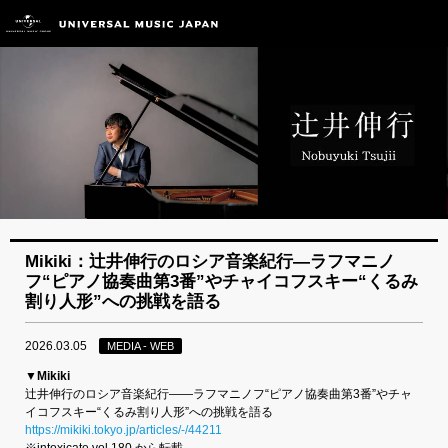
Mikiki：辻井伸行のロシア音楽紀行―ラフマニノ
フ“ピアノ協奏曲第3番”やチャイコフスキー“くるみ
割り人形”への挑戦を語る
2026.03.05
MEDIA - WEB
▼Mikiki
辻井伸行のロシア音楽紀行――ラフマニノフ“ピアノ協奏曲第3番”やチャ
イコフスキー“くるみ割り人形”への挑戦を語る
https://mikiki.tokyo.jp/articles/-/44211
※intoxicate vol.180 から転載