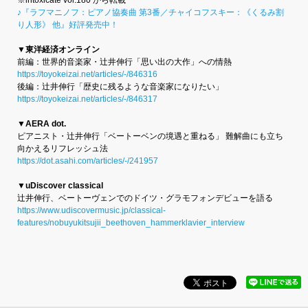
♪『ラフマニノフ：ピアノ協奏曲 第3番／チャイコフスキー：《くるみ割
り人形》 他』好評発売中！
▼東洋経済オンライン
前編：世界的音楽家・辻井伸行「思い出の大作」への情熱
https://toyokeizai.net/articles/-/846316
後編：辻井伸行「歴史に残るような音楽家になりたい」
https://toyokeizai.net/articles/-/846317
▼AERA dot.
ピアニスト・辻󠄀井伸行「ベートーベンの境遇と重ねる」 難解曲にも立ち
向かえるリフレッシュ法
https://dot.asahi.com/articles/-/241957
▼uDiscover classical
辻井伸行、ベートーヴェンでのドイツ・グラモフォンデビューを語る
https://www.udiscovermusic.jp/classical-
features/nobuyukitsujii_beethoven_hammerklavier_interview