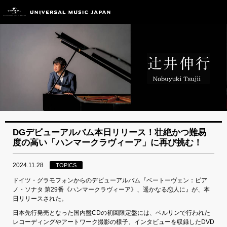
DGデビューアルバム本日リリース！壮絶かつ難易
度の高い「ハンマークラヴィーア」に再び挑む！
2024.11.28
TOPICS
ドイツ・グラモフォンからのデビューアルバム『ベートーヴェン：ピア
ノ・ソナタ 第29番《ハンマークラヴィーア》、遥かなる恋人に』が、本
日リリースされた。
日本先行発売となった国内盤CDの初回限定盤には、ベルリンで行われた
レコーディングやアートワーク撮影の様子、インタビューを収録したDVD