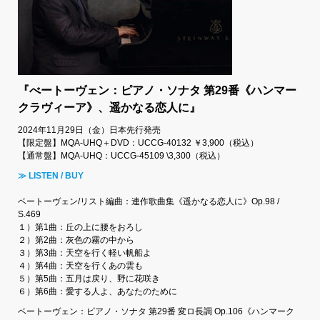
『べートーヴェン：ピアノ・ソナタ 第29番《ハンマー
クラヴィーア》、遥かなる恋人に』
2024年11月29日（金）日本先行発売
【限定盤】MQA-UHQ＋DVD：UCCG-40132 ￥3,900（税込）
【通常盤】MQA-UHQ：UCCG-45109 \3,300（税込）
≫ LISTEN / BUY
ベートーヴェン/リスト編曲：連作歌曲集《遥かなる恋人に》Op.98 /
S.469
１）第1曲：丘の上に腰をおろし
２）第2曲：灰色の霧の中から
３）第3曲：天空を行く軽い帆船よ
４）第4曲：天空を行くあの雲も
５）第5曲：五月は戻り、野に花咲き
６）第6曲：愛する人よ、あなたのために
ベートーヴェン：ピアノ・ソナタ 第29番 変ロ長調 Op.106《ハンマーク