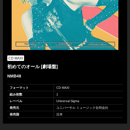
CD MAXI
初めてのオール [劇場盤]
NMB48
フォーマット
CD MAXI
組み枚数
1
レーベル
Universal Sigma
発売元
ユニバーサル ミュージック合同会社
発売国
日本