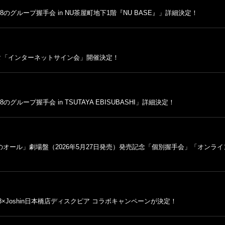
48のグループ握手会 in NU茶屋町地下1階『NU BASE』」詳細決定！
ミスタ「インターネットサイン会」開催決定！
のグループ握手会 in TSUTAYA EBISUBASHI」詳細決定！
めてのオール」劇場盤（2026年5月27日発売）発売記念「個別握手会」「オンラ
48×Joshin日本橋店ディスクピア コラボキャンペーンが決定！