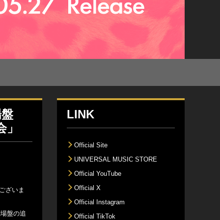
場盤
LINK
会」
Official Site
UNIVERSAL MUSIC STORE
Official YouTube
Official X
うございま
Official Instagram
劇場盤の追
Official TikTok