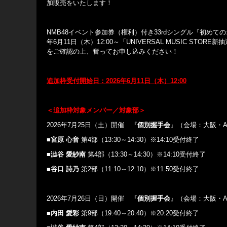
加販売をいたします！
NMB48イベント参加券（権利）付き33rdシングル『初めてのオ
年6月11日（木）12:00～「UNIVERSAL MUSIC STOR
をご確認の上、奮ってお申し込みください！
追加枠受付開始日：
2026
年
6
月
11
日
（木）
12:00
＜追加枠対象メンバー／対象部＞
2026年7月25日（土）開催 『
個別握手会
』（会場：大阪・A
■宮原 心音
第4部（13:30～14:30）※14:10受付終了
■澁谷 愛紗南
第4部（13:30～14:30）※14:10受付終了
■谷口 詩乃
第2部（11:10～12:10）※11:50受付終了
2026年7月26日（日）開催 『
個別握手会
』（会場：大阪・A
■内田 愛彩
第9部（19:40～20:40）※20:20受付終了