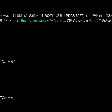
ール』劇場盤（税込価格：1,200円／品番：PDCS-5027）のご予約は、第8次
E新抽選サイト」（
https://umusic.jp/gFj7A7yp
）にて開始いたします。ご予約方法
TCホール）
TCホール）