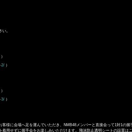
さい。
）
-2/
）
）
-3/
）
客様に会場へ足を運んでいただき、NMB48メンバーと直接会って1対1の握
を着用せずに握手会をお楽しみいただけます。飛沫防止透明シートの設置は