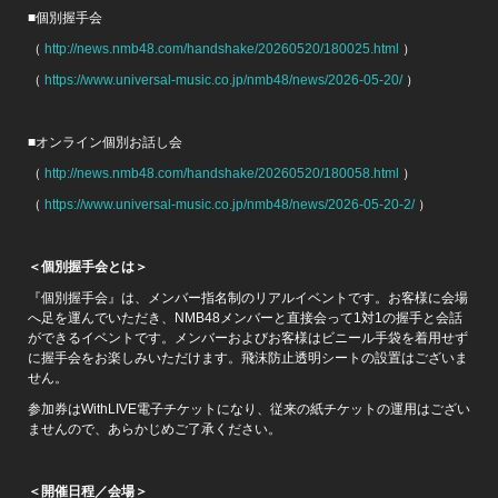
■個別握手会
（
http://news.nmb48.com/handshake/20260520/180025.html
）
（
https://www.universal-music.co.jp/nmb48/news/2026-05-20/
）
■オンライン個別お話し会
（
http://news.nmb48.com/handshake/20260520/180058.html
）
（
https://www.universal-music.co.jp/nmb48/news/2026-05-20-2/
）
＜個別握手会とは＞
『個別握手会』は、メンバー指名制のリアルイベントです。お客様に会場
へ足を運んでいただき、NMB48メンバーと直接会って1対1の握手と会話
ができるイベントです。メンバーおよびお客様はビニール手袋を着用せず
に握手会をお楽しみいただけます。飛沫防止透明シートの設置はございま
せん。
参加券はWithLIVE電子チケットになり、従来の紙チケットの運用はござい
ませんので、あらかじめご了承ください。
＜開催日程／会場＞