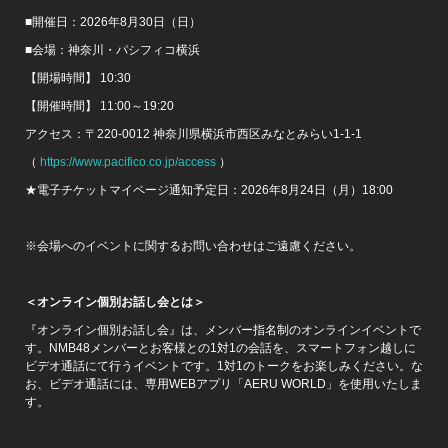
■開催日：2026年8月30日（日）
■会場：神奈川・パシフィコ横浜
【開場時間】 10:30
【開催時間】 11:00～19:20
アクセス：〒220-0012 神奈川県横浜市西区みなとみらい1-1-1
（
https://www.pacifico.co.jp/access
）
★電子チケットマイページ通知予定日：2026年8月24日（月）18:00
※会場へのイベントに関するお問い合わせはご遠慮ください。
＜オンライン個別お話し会とは＞
『オンライン個別お話し会』は、メンバー指名制のオンラインイベントで
す。NMB48メンバーとお客様との1対1の会話を、スマートフォン越しに
ビデオ通話にて行うイベントです。1対1のトークをお楽しみください。な
お、ビデオ通話には、専用WEBアプリ「AERU WORLD」を使用いたしま
す。