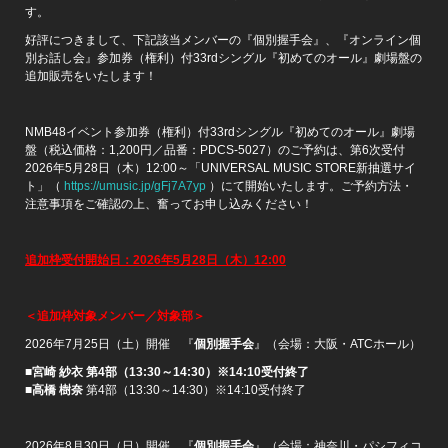
す。
好評につきまして、下記該当メンバーの『個別握手会』、『オンライン個
別お話し会』参加券（権利）付33rdシングル『初めてのオール』劇場盤の
追加販売をいたします！
NMB48イベント参加券（権利）付33rdシングル『初めてのオール』劇場
盤（税込価格：1,200円／品番：PDCS-5027）のご予約は、第6次受付
2026年5月28日（木）12:00～「UNIVERSAL MUSIC STORE新抽選サイ
ト」（
https://umusic.jp/gFj7A7yp
）にて開始いたします。ご予約方法・
注意事項をご確認の上、奮ってお申し込みください！
追加枠受付開始日：
2026
年
5
月
28
日
（木）
12:00
＜追加枠対象メンバー／対象部＞
2026年7月25日（土）開催 『
個別握手会
』（会場：大阪・ATCホール）
■宮崎 紗衣 第4部（13:30～14:30）※14:10受付終了
■高橋 樹奈
第4部（13:30～14:30）※14:10受付終了
2026年8月30日（日）開催 『
個別握手会
』（会場：神奈川・パシフィコ