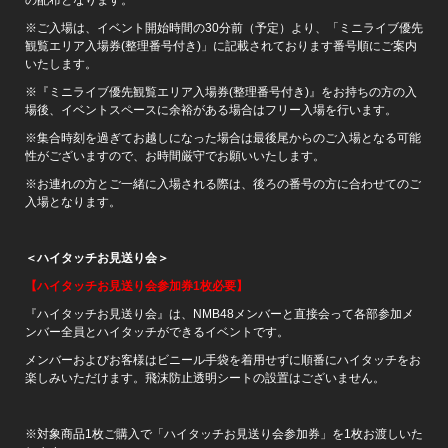
※ご入場は、イベント開始時間の30分前（予定）より、「ミニライブ優先
観覧エリア入場券(整理番号付き)」に記載されております番号順にご案内
いたします。
※『ミニライブ優先観覧エリア入場券(整理番号付き)』をお持ちの方の入
場後、イベントスペースに余裕がある場合はフリー入場を行います。
※集合時刻を過ぎてお越しになった場合は最後尾からのご入場となる可能
性がございますので、お時間厳守でお願いいたします。
※お連れの方とご一緒に入場される際は、後ろの番号の方に合わせてのご
入場となります。
＜ハイタッチお見送り会＞
【ハイタッチお見送り会参加券1枚必要】
『ハイタッチお見送り会』は、NMB48メンバーと直接会って各部参加メ
ンバー全員とハイタッチができるイベントです。
メンバーおよびお客様はビニール手袋を着用せずに順番にハイタッチをお
楽しみいただけます。飛沫防止透明シートの設置はございません。
※対象商品1枚ご購入で「ハイタッチお見送り会参加券」を1枚お渡しいた