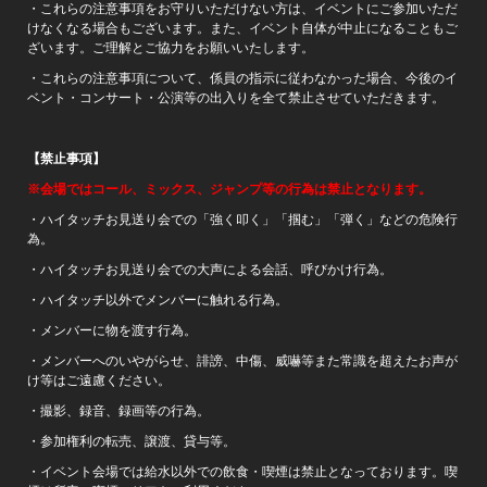
・これらの注意事項をお守りいただけない方は、イベントにご参加いただ
けなくなる場合もございます。また、イベント自体が中止になることもご
ざいます。ご理解とご協力をお願いいたします。
・これらの注意事項について、係員の指示に従わなかった場合、今後のイ
ベント・コンサート・公演等の出入りを全て禁止させていただきます。
【禁止事項】
※会場ではコール、ミックス、ジャンプ等の行為は禁止となります。
・ハイタッチお見送り会での「強く叩く」「掴む」「弾く」などの危険行
為。
・ハイタッチお見送り会での大声による会話、呼びかけ行為。
・ハイタッチ以外でメンバーに触れる行為。
・メンバーに物を渡す行為。
・メンバーへのいやがらせ、誹謗、中傷、威嚇等また常識を超えたお声が
け等はご遠慮ください。
・撮影、録音、録画等の行為。
・参加権利の転売、譲渡、貸与等。
・イベント会場では給水以外での飲食・喫煙は禁止となっております。喫