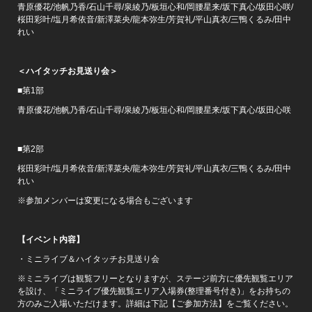
青原優花/池帆乃香/石山千尋/泉綾乃/板垣心和/岡腰星来/坂下真心/坂田心咲/
桜田彩叶/塩月希依音/新澤菜央/龍本弥生/芳賀礼/平山真衣/三鴨くるみ/田中
れい
＜ハイタッチお見送り会＞
■第1部
青原優花/池帆乃香/石山千尋/泉綾乃/板垣心和/岡腰星来/坂下真心/坂田心咲
■第2部
桜田彩叶/塩月希依音/新澤菜央/龍本弥生/芳賀礼/平山真衣/三鴨くるみ/田中
れい
※参加メンバーは変更になる場合もございます
【イベント内容】
・ミニライブ＆ハイタッチお見送り会
※ミニライブは観覧フリーとなりますが、ステージ前方に優先観覧エリア
を設け、「ミニライブ優先観覧エリア入場券(整理番号付き)」をお持ちの
方のみご入場いただけます。詳細は下記【ご参加方法】をご覧ください。