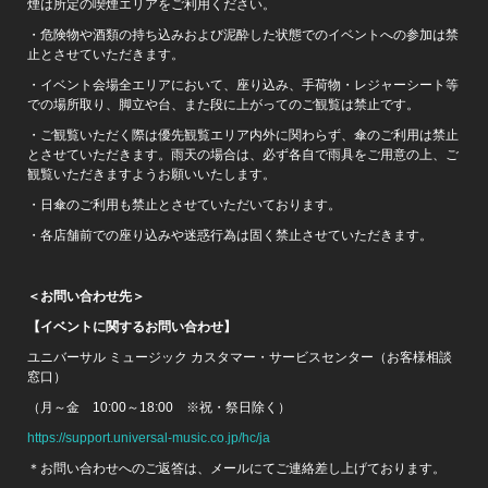
煙は所定の喫煙エリアをご利用ください。
・危険物や酒類の持ち込みおよび泥酔した状態でのイベントへの参加は禁
止とさせていただきます。
・イベント会場全エリアにおいて、座り込み、手荷物・レジャーシート等
での場所取り、脚立や台、また段に上がってのご観覧は禁止です。
・ご観覧いただく際は優先観覧エリア内外に関わらず、傘のご利用は禁止
とさせていただきます。雨天の場合は、必ず各自で雨具をご用意の上、ご
観覧いただきますようお願いいたします。
・日傘のご利用も禁止とさせていただいております。
・各店舗前での座り込みや迷惑行為は固く禁止させていただきます。
＜お問い合わせ先＞
【イベントに関するお問い合わせ】
ユニバーサル ミュージック カスタマー・サービスセンター（お客様相談
窓口）
（月～金 10:00～18:00 ※祝・祭日除く）
https://support.universal-music.co.jp/hc/ja
＊お問い合わせへのご返答は、メールにてご連絡差し上げております。