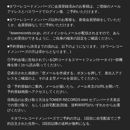
■タワーレコードメンバーズに会員登録済みのお客様は、ご登録のメール
アドレスとパスワードでログイン後、ご予約いただけます。
■タワーレコードメンバーズ以外のお客様も、新規会員登録をしていただ
くか、会員登録なしでご予約いただけます。
『towerrecords.co.jp』のドメインからメールが配信されますので、あら
かじめ受信ができるように、ご自身の端末の設定をご確認ください。
■予約登録から決済までの流れは、以下のようになります。 (タワーレコー
ドメンバーズの方は④からとなります。)
①予約会場に告知されているQRコードをスマートフォン/ケータイ(一部機
種を除く)から読み取ってください。
②表示された画面の「空メールを作成する」ボタンを押して、差出人アド
レスをご確認の上、そのまま空メールを送信してください。
③「予約登録のご案内」メールが届いたら、メール本文のURLを開いて、
予約登録画面へアクセスしてください。
④商品のお受け取り方法をTOWER RECORDS mini セブンパーク天美店
での受け取り、もしくは自宅配送(別途、送料900円)のいずれかからお選
びください。
※タワーレコードメンバーズでご予約の方は、1回目に自宅配送でご予
約注文された住所へ、2回目以降の送料が無料になる、