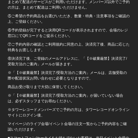
まとめて配送のサービスがご利用いただけます。メンバーズ以外でご予約
の方は、まとめて配送はご利用いただけません。
⑤ご希望の予約商品をお選びいただき、数量・特典・注意事項をご確認の
上、ご登録ください。
⑥予約登録が完了すると決用QRコードが表示されますので、会場のレジ
窓口にてQRコードをご提示ください。
⑦ご予約内容の確認とご利用規約に同意の上、決済完了後、商品に応じた
特典をお渡しします。
⑧決済完了後、ご登録のメールアドレスに、「【※破棄厳禁】決済完了/
受取方法のご案内」メールが届きます。
※「【※破棄厳禁】決済完了/受取方法のご案内」メールは、店舗受取の
際や配送状況お問い合わせに必要となりますので、
商品お受け取りまで大切に保管してください。
※「【※破棄厳禁】決済完了/受取方法のご案内」が届いていない場合
は、必ずスタッフまでお尋ねください。
※タワーレコードメンバーズでご予約の方は、タワーレコードオンライン
サイトにログイン後、
マイページのライブ会場/イベント会場の注文一覧からご予約内容をご確
認いただけます。
■スマートフォン/ケータイをお持ちでないお客様は、当日イベント会場の