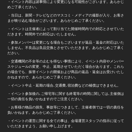
・イベント内容は諸事情により変更になる可能性がございます。あらかじ
めご了承ください。
・当日は、新聞・テレビなどのマスコミ・メディアの撮影が入り、お客さ
まが映り込む場合がございます。あらかじめご了承ください。
・イベントは主催者によって割り当てた開催時間内での対応とさせていた
だきます。時間外での対応はいたしません。
・参加メンバーは変更になる場合もございますが返品・返金の対応はいた
しません。不良品は良品交換とさせていただきます。あらかじめご了承く
ださい。
・交通機関の不全等の止むを得ない事情により、イベント内容やメンバー
スケジュールの変更、中止、延期させていただく場合があります。これら
の場合でも、振替イベントの開催および商品の返品・返金はお受けいたし
かねますので、あらかじめご了承ください。
・イベント中止・延期の場合､交通費､宿泊費などの補償はできません。
・イベント参加後の､ご帰宅等に関する終電等の時間に関しては､主催側は
一切の責任を負いかねますのでご注意ください。
・お客様の物品の損失、事故等につきまして、主催者側では一切の責任を
負いかねます。あらかじめご了承ください。
・イベントの運営に関する全ての事は、会場運営スタッフの指示に従って
いただきますよう、お願い申し上げます。