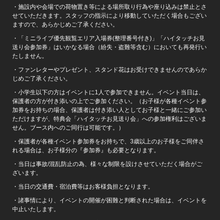
・施設内や会場での荷物置き等による場所取り行為や座り込みは禁止とさ
せていただきます。スタッフの指示により移動していただく場合もござい
ますので、あらかじめご了承ください。
・「ミニライブ優先観覧エリア入場券(整理番号付き)」「ハイタッチお見
送り会参加券」はいかなる場合（紛失・盗難等含む）においても再発行い
たしません。
・ファンレターやプレゼント、スタンド花はお受けできませんのであらか
じめご了承ください。
・小学生以下の方はイベントに1人で参加できません。イベント当日は、
保護者の方が付き添いの上でご参加ください。（お子様が各種イベント参
加券をお持ちの場合、保護者は付き添い人としてお子様と一緒にご参加い
ただけますが、特典会「ハイタッチお見送り会」への参加権利はございま
せん。ブース内へのご同行は可能です。）
・保護者が各種イベント参加券をお持ちで、3歳以上のお子様をご同伴さ
れる場合は、お子様分の『参加券』も必要となります。
・当日は事故/混乱防止の為、様々な制限を設けさせていただく場合がご
ざいます。
・当日の交通費・宿泊費等はお客様負担となります。
・諸事情により、イベントの開催が困難と判断された場合は、イベントを
中止いたします。