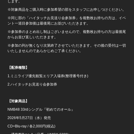
します。
※対象商品をご購入時に参加希望の部をスタッフにお申しつけください。
※同じ部の「ハイタッチお見送り会参加券」を複数枚お持ちの方は、イベ
ント一巡目参加後は最後尾にお並びいただきます。
※参加券のまとめ出し制はございませんので、複数枚お持ちの方は最後尾
からお並び直しいただきます。
※参加の列が無くなり次第終了させていただきます。その後の受付は一切
いたしませんのであらかじめご了承ください。
【配券種類】
1.ミニライブ優先観覧エリア入場券(整理番号付き)
2.ハイタッチお見送り会参加券
【対象商品】
NMB48 33rdシングル『初めてのオール』
2026年5月27日（水）発売
CD+Blu-ray / 各2,000円(税込)