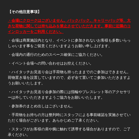
【その他注意事項】
・会場にクロークはございません。バックパック、キャリーバッグ等、大
きな荷物に関しては持ち込みを禁止させていただきます。事前に近隣のコ
インロッカーをご利用ください。
・会場は商業施設内となり、イベントに参加されないお客様も多数いらっ
しゃいます事をご留意くださいますようお願い申し上げます。
・会場内の通行のためのスペース確保にご協力ください。
・イベント会場への問い合わせはお控えください。
・ハイタッチお見送り会は手荷物も持ったままでのご参加はできません。
荷物置き場を設置していますので、必ず全て置いてご参加いただきますよ
うお願いいたします。
・ハイタッチお見送り会参加の際には指輪やブレスレット等のアクセサリ
ーは外していただきますようご協力をお願いいたします。
・参加券のまとめ出しはございません。
・手荷物をお持ちの方は整列時にスタッフによる事前確認を実施させてい
ただく場合がございます。あらかじめご了承ください。
・スタッフがお客様の肩や腕に触れて誘導する場合がありますので、ご了
承ください。