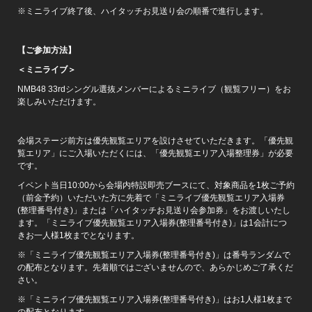
※ミニライブ終了後、ハイタッチお見送り会の順番で進行します。
【ご参加方法】
＜ミニライブ＞
NMB48 33rdシングル選抜メンバーによるミニライブ（観覧フリー）をお
楽しみいただけます。
会場ステージ前方は優先観覧エリアを設けさせていただきます。「優先観
覧エリア」にご入場いただくには、「優先観覧エリア入場整理券」が必要
です。
イベント当日10:00から会場内特設即売ブースにて、対象商品を1枚ご予約
（前金予約）いただいた方に先着で「ミニライブ優先観覧エリア入場券
(整理番号付き)」または「ハイタッチお見送り会参加券」をお渡しいたし
ます。「ミニライブ優先観覧エリア入場券(整理番号付き)」は1会計につ
きお一人様1枚までとなります。
※「ミニライブ優先観覧エリア入場券(整理番号付き)」は番号ランダムで
の配布となります。先着順ではございませんので、あらかじめご了承くだ
さい。
※「ミニライブ優先観覧エリア入場券(整理番号付き)」はお1人様1枚まで
の配布となります。