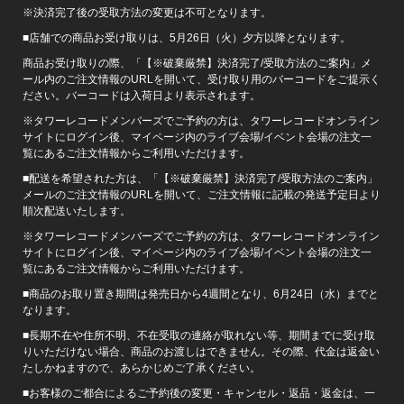
※決済完了後の受取方法の変更は不可となります。
■店舗での商品お受け取りは、5月26日（火）夕方以降となります。
商品お受け取りの際、「【※破棄厳禁】決済完了/受取方法のご案内」メ
ール内のご注文情報のURLを開いて、受け取り用のバーコードをご提示く
ださい。バーコードは入荷日より表示されます。
※タワーレコードメンバーズでご予約の方は、タワーレコードオンライン
サイトにログイン後、マイページ内のライブ会場/イベント会場の注文一
覧にあるご注文情報からご利用いただけます。
■配送を希望された方は、「【※破棄厳禁】決済完了/受取方法のご案内」
メールのご注文情報のURLを開いて、ご注文情報に記載の発送予定日より
順次配送いたします。
※タワーレコードメンバーズでご予約の方は、タワーレコードオンライン
サイトにログイン後、マイページ内のライブ会場/イベント会場の注文一
覧にあるご注文情報からご利用いただけます。
■商品のお取り置き期間は発売日から4週間となり、6月24日（水）までと
なります。
■長期不在や住所不明、不在受取の連絡が取れない等、期間までに受け取
りいただけない場合、商品のお渡しはできません。その際、代金は返金い
たしかねますので、あらかじめご了承ください。
■お客様のご都合によるご予約後の変更・キャンセル・返品・返金は、一