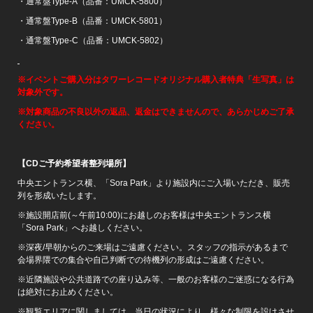
・通常盤Type-A（品番：UMCK-5800）
・通常盤Type-B（品番：UMCK-5801）
・通常盤Type-C（品番：UMCK-5802）
※イベントご購入分はタワーレコードオリジナル購入者特典「生写真」は
対象外です。
※対象商品の不良以外の返品、返金はできませんので、あらかじめご了承
ください。
【CDご予約希望者整列場所】
中央エントランス横、「Sora Park」より施設内にご入場いただき、販売
列を形成いたします。
※施設開店前(～午前10:00)にお越しのお客様は中央エントランス横
「Sora Park」へお越しください。
※深夜/早朝からのご来場はご遠慮ください。スタッフの指示があるまで
会場界隈での集合や自己判断での待機列の形成はご遠慮ください。
※近隣施設や公共道路での座り込み等、一般のお客様のご迷惑になる行為
は絶対にお止めください。
※観覧エリアに関しましては、当日の状況により、様々な制限を設けさせ