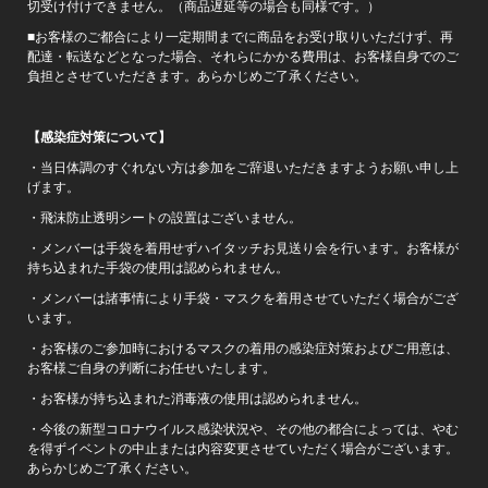
切受け付けできません。（商品遅延等の場合も同様です。）
■お客様のご都合により一定期間までに商品をお受け取りいただけず、再
配達・転送などとなった場合、それらにかかる費用は、お客様自身でのご
負担とさせていただきます。あらかじめご了承ください。
【感染症対策について】
・当日体調のすぐれない方は参加をご辞退いただきますようお願い申し上
げます。
・飛沫防止透明シートの設置はございません。
・メンバーは手袋を着用せずハイタッチお見送り会を行います。お客様が
持ち込まれた手袋の使用は認められません。
・メンバーは諸事情により手袋・マスクを着用させていただく場合がござ
います。
・お客様のご参加時におけるマスクの着用の感染症対策およびご用意は、
お客様ご自身の判断にお任せいたします。
・お客様が持ち込まれた消毒液の使用は認められません。
・今後の新型コロナウイルス感染状況や、その他の都合によっては、やむ
を得ずイベントの中止または内容変更させていただく場合がございます。
あらかじめご了承ください。