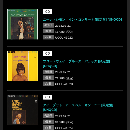
CD
ニーナ・シモン・イン・コンサート [限定盤] [UHQCD]
発売日
2023.07.21
価 格
¥1,980 (税込)
品 番
UCCU-41022
CD
ブロードウェイ・ブルース・バラッズ [限定盤]
[UHQCD]
発売日
2023.07.21
価 格
¥1,980 (税込)
品 番
UCCU-41023
CD
アイ・プット・ア・スペル・オン・ユー [限定盤]
[UHQCD]
発売日
2023.07.21
価 格
¥1,980 (税込)
品 番
UCCU-41024