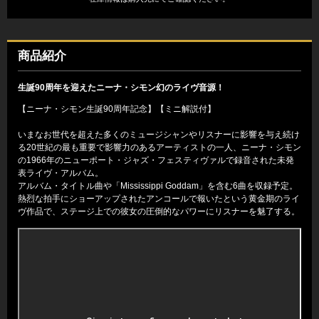
商品紹介
生誕90周年を迎えたニーナ・シモン幻のライヴ音源！
【ニーナ・シモン生誕90周年記念】【ミニ解説付】
いまなお世代を超えた多くのミュージシャンやリスナーに影響を与え続け
る20世紀の最も重要で影響力のあるアーティストの一人、ニーナ・シモン
の1966年のニューポート・ジャズ・フェスティヴァルで録音された未発
表ライヴ・アルバム。
アルバム・タイトル曲や「Mississippi Goddam」を含む6曲を収録予定。
熱烈な拍手にショーアップされたアンコールで報いたという黄金期のライ
ヴ作品で、ステージ上での彼女の圧倒的なパワーにリスナーを魅了する。