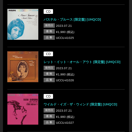
CD
パステル・ブルース [限定盤] [UHQCD]
発売日
2023.07.21
価 格
¥1,980 (税込)
品 番
UCCU-41025
CD
レット・イット・オール・アウト [限定盤] [UHQCD]
発売日
2023.07.21
価 格
¥1,980 (税込)
品 番
UCCU-41026
CD
ワイルド・イズ・ザ・ウィンド [限定盤] [UHQCD]
発売日
2023.07.21
価 格
¥1,980 (税込)
品 番
UCCU-41027