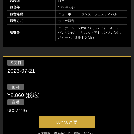
発売国
日本
録音年
1966年7月2日
録音場所
ニューポート・ジャズ・フェスティバル
録音方式
ライヴ録音
ニーナ・シモン(vo, p）、ルディ・スティー
演奏者
ヴンソン(g）、リスル・アトキンソン(b）、
ボビー・ハミルトン(ds）
発売日
2023-07-21
価 格
¥2,860 (税込)
品 番
UCCV-1195
BUY NOW
在庫情報は購入先にてご確認ください。