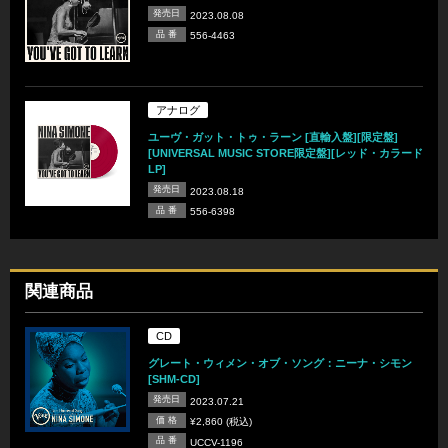
発売日
2023.08.08
品 番
556-4463
アナログ
ユーヴ・ガット・トゥ・ラーン [直輸入盤][限定盤]
[UNIVERSAL MUSIC STORE限定盤][レッド・カラード
LP]
発売日
2023.08.18
品 番
556-6398
関連商品
CD
グレート・ウィメン・オブ・ソング：ニーナ・シモン
[SHM-CD]
発売日
2023.07.21
価 格
¥2,860 (税込)
品 番
UCCV-1196