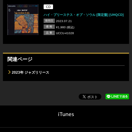
CD
ハイ・プリーステス・オブ・ソウル [限定盤] [UHQCD]
発売日
2023.07.21
価 格
¥1,980 (税込)
品 番
UCCU-41028
関連ページ
2023年 ジャズリリース