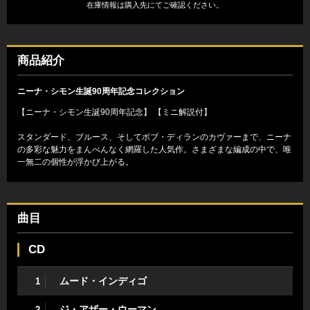
在庫情報は購入先にてご確認ください。
商品紹介
ニーナ・シモン生誕90周年記念コレクション
【ニーナ・シモン生誕90周年記念】 【ミニ解説付】
スタンダード、ブルース、そしてボブ・ディランのカヴァーまで、ニーナ
の多彩な魅力をまんべんなく網羅した人気作。さまざまな編成の中で、唯
一無二の個性が浮かび上がる。
曲目
CD
ムード・インディゴ
1
ジ・アザー・ウーマン
2