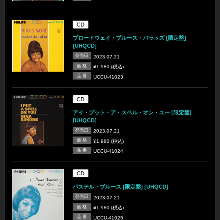
CD
ブロードウェイ・ブルース・バラッズ [限定盤]
[UHQCD]
発売日
2023.07.21
価 格
¥1,980 (税込)
品 番
UCCU-41023
CD
アイ・プット・ア・スペル・オン・ユー [限定盤]
[UHQCD]
発売日
2023.07.21
価 格
¥1,980 (税込)
品 番
UCCU-41024
CD
パステル・ブルース [限定盤] [UHQCD]
発売日
2023.07.21
価 格
¥1,980 (税込)
品 番
UCCU-41025