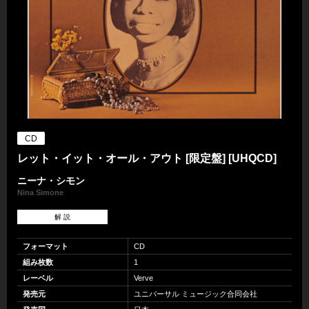
CD
レット・イット・オール・アウト [限定盤] [UHQCD]
ニーナ・シモン
Nina Simone
解 説
フォーマット
CD
組み枚数
1
レーベル
Verve
発売元
ユニバーサル ミュージック合同会社