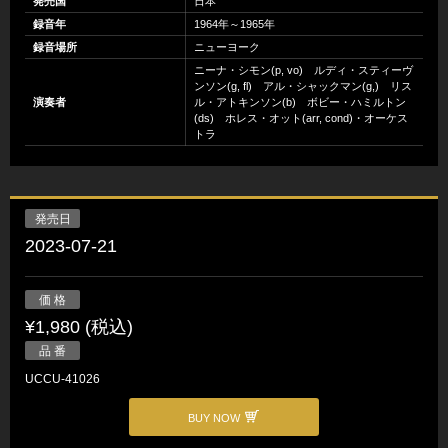
発売国
日本
録音年
1964年～1965年
録音場所
ニューヨーク
ニーナ・シモン(p, vo) ルディ・スティーヴ
ンソン(g, fl) アル・シャックマン(g,) リス
演奏者
ル・アトキンソン(b) ボビー・ハミルトン
(ds) ホレス・オット(arr, cond)・オーケス
トラ
発売日
2023-07-21
価 格
¥1,980 (税込)
品 番
UCCU-41026
BUY NOW