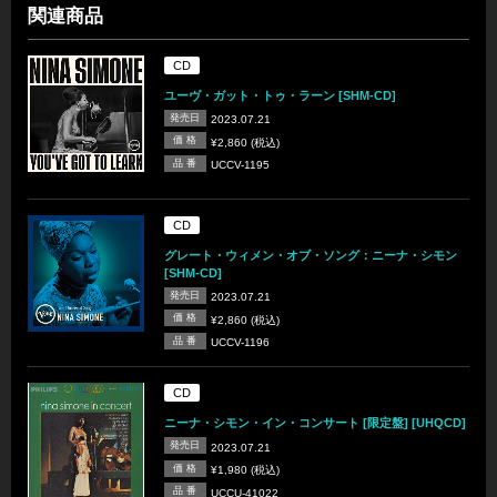
関連商品
CD
ユーヴ・ガット・トゥ・ラーン [SHM-CD]
発売日
2023.07.21
価 格
¥2,860 (税込)
品 番
UCCV-1195
CD
グレート・ウィメン・オブ・ソング：ニーナ・シモン
[SHM-CD]
発売日
2023.07.21
価 格
¥2,860 (税込)
品 番
UCCV-1196
CD
ニーナ・シモン・イン・コンサート [限定盤] [UHQCD]
発売日
2023.07.21
価 格
¥1,980 (税込)
品 番
UCCU-41022