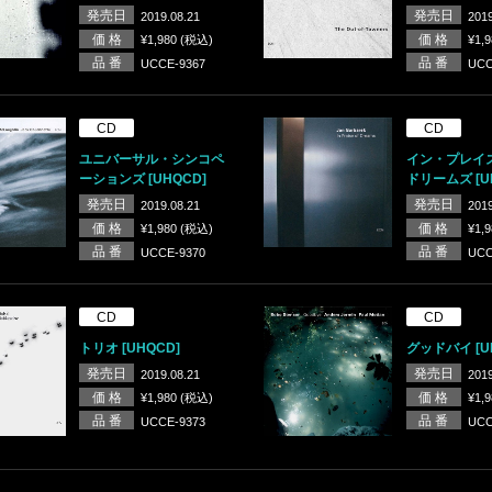
発売日
発売日
2019.08.21
2019
価 格
価 格
¥1,980 (税込)
¥1,
品 番
品 番
UCCE-9367
UCC
CD
CD
ユニバーサル・シンコペ
イン・プレイ
ーションズ [UHQCD]
ドリームズ [U
発売日
発売日
2019.08.21
2019
価 格
価 格
¥1,980 (税込)
¥1,
品 番
品 番
UCCE-9370
UCC
CD
CD
トリオ [UHQCD]
グッドバイ [U
発売日
発売日
2019.08.21
2019
価 格
価 格
¥1,980 (税込)
¥1,
品 番
品 番
UCCE-9373
UCC