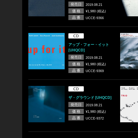
発売日
2019.08.21
価 格
¥1,980 (税込)
品 番
UCCE-9366
CD
アップ・フォー・イット
[UHQCD]
発売日
2019.08.21
価 格
¥1,980 (税込)
品 番
UCCE-9369
CD
ザ・グラウンド [UHQCD]
発売日
2019.08.21
価 格
¥1,980 (税込)
品 番
UCCE-9372