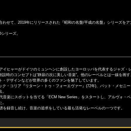
ts』に合わせて、2019年にリリースされた『昭和の名盤/平成の名盤』シリーズを
Dシリーズ。
・アイヒャーがドイツのミュンヘンに創設したヨーロッパを代表するジャズ・
」の略）。レーベル創設時のコンセプトは“静寂の次に美しい音楽”。他のレーベルとは一線を
ト・デザインなどが世界の多くのファンを魅了しています。
チック・コリア『リターン・トゥ・フォーエヴァー』(72年)、パット・メセニ
出。
音楽にスポットを当てる「ECM New Series」をスタートし、アルヴォ・
た。
新譜を録音し続け、音楽の追求をしている最も活発なレーベルの一つです。