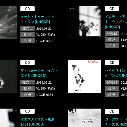
CD
CD
ノット・トゥー、ノッ
メロディ・ア
ト・ワン [UHQCD]
ト、ウィズ・
[UHQCD]
発売日
2019.08.21
発売日
2019
価 格
¥1,980 (税込)
価 格
¥1,
品 番
UCCE-9361
品 番
UCC
CD
CD
ザ・ウォーター・イズ・
ハイペリオン
ワイド [UHQCD]
ヒギンズ [UHQ
発売日
発売日
2019.08.21
2019
価 格
価 格
¥1,980 (税込)
¥1,
品 番
品 番
UCCE-9364
UCC
CD
CD
イエスタデイズ～東京
ジ・アウト・
2001 [UHQCD]
ナーズ [UHQC