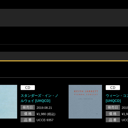
CD
CD
スタンダーズ・イン・ノ
ウィーン・コ
ルウェイ [UHQCD]
[UHQCD]
発売日
発売日
2019.08.21
2019
価 格
価 格
¥1,980 (税込)
¥1,
品 番
品 番
UCCE-9357
UCC