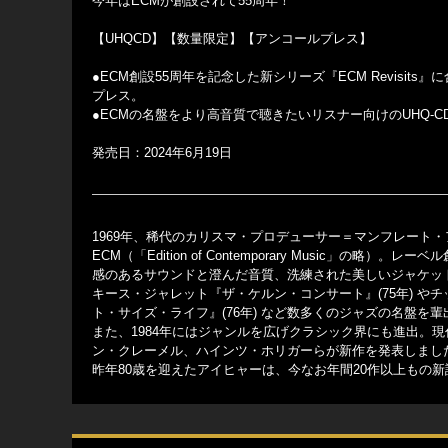
今年はECMが創設されて55周年！
【UHQCD】【数量限定】【アンコールプレス】
●ECM創設55周年を記念した新シリーズ『ECM Revisi
プレス。
●ECMの名盤をより高音質で聴きたいリスナー向けのUHQ-C
発売日：2024年6月19日
1969年、稀代のカリスマ・プロデューサー＝マンフレート
ECM（「Edition of Contemporary Music
感のあるサウンドと澄んだ音質、洗練された美しいジャケッ
キース・ジャレット『ザ・ケルン・コンサート』(75年) や
ト・サイズ・ライフ』(76年) など数多くのジャズの名盤を輩
また、1984年にはジャンルを広げクラシック界にも進出。現代
ン・クレーメル、ハインツ・ホリガーらが新作を発表しまし
昨年80歳を迎えたアイヒャーは、今なお年間20作以上もの