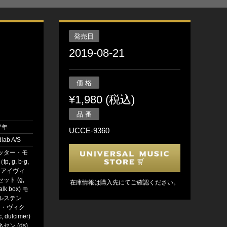
発売日
2019-08-21
価 格
¥1,980 (税込)
品 番
7年
UCCE-9360
ab A/S
ッター・モ
 g, b-g,
s) アイヴィ
ット (g,
在庫情報は購入先にてご確認ください。
talk box) モ
ルステン
ャー・ヴィク
, dulcimer)
ン (ds)