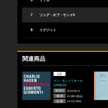
7
ソング・オブ・サンドII
8
イグジット
関連商品
CD
イン・モントリオール
[UHQCD]
発売日
2019.08.21
価 格
¥1,980 (税込)
品 番
UCCE-9356