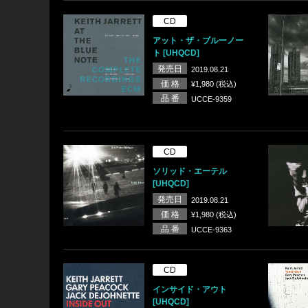
CD
アット・ザ・ブルーノー
ト [UHQCD]
発売日
2019.08.21
価 格
¥1,980 (税込)
品 番
UCCE-9359
CD
ソリッド・エーテル
[UHQCD]
発売日
2019.08.21
価 格
¥1,980 (税込)
品 番
UCCE-9363
CD
インサイド・アウト
[UHQCD]