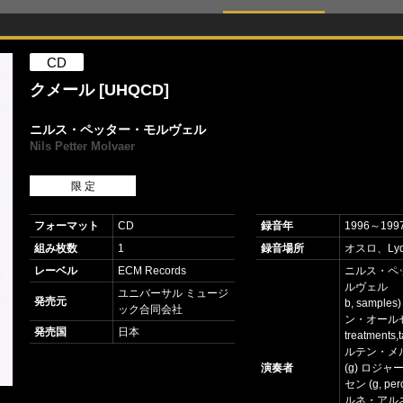
CD
クメール [UHQCD]
ニルス・ペッター・モルヴェル
Nils Petter Molvaer
限 定
フォーマット
CD
録音年
1996～199
組み枚数
1
録音場所
オスロ、Lydl
レーベル
ECM Records
ニルス・ペ
ルヴェル （tp,
ユニバーサル ミュージ
発売元
b, sample
ック合同会社
ン・オールセ
発売国
日本
treatments,
ルテン・メ
演奏者
(g) ロジ
セン (g, perc
ルネ・アルネセ