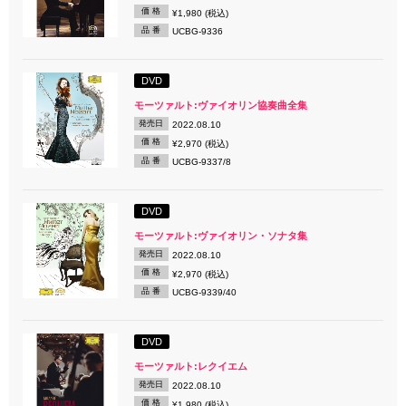
価 格
¥1,980 (税込)
品 番
UCBG-9336
DVD
モーツァルト:ヴァイオリン協奏曲全集
発売日
2022.08.10
価 格
¥2,970 (税込)
品 番
UCBG-9337/8
DVD
モーツァルト:ヴァイオリン・ソナタ集
発売日
2022.08.10
価 格
¥2,970 (税込)
品 番
UCBG-9339/40
DVD
モーツァルト:レクイエム
発売日
2022.08.10
価 格
¥1,980 (税込)