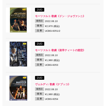
DVD
モーツァルト:歌劇《ドン・ジョヴァンニ》
発売日
2022.08.10
価 格
¥2,970 (税込)
品 番
UCBG-9351/2
DVD
モーツァルト:歌劇《皇帝ティートの慈悲》
発売日
2022.08.10
価 格
¥1,980 (税込)
品 番
UCBG-9353
DVD
ヴェルディ: 歌劇《ナブッコ》
発売日
2022.08.10
価 格
¥1,980 (税込)
品 番
UCBG-9354