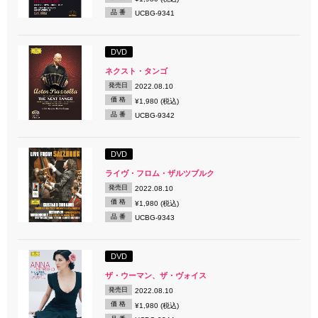
品 番
UCBG-9341
DVD
ネクスト・タンゴ
発売日
2022.08.10
価 格
¥1,980 (税込)
品 番
UCBG-9342
DVD
ライヴ・フロム・ザルツブルク
発売日
2022.08.10
価 格
¥1,980 (税込)
品 番
UCBG-9343
DVD
ザ・ウーマン、ザ・ヴォイス
発売日
2022.08.10
価 格
¥1,980 (税込)