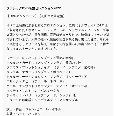
クラシックDVD名盤セレクション2022
【DVDキャンペーン】【初回生産限定盤】
オペラ上演史に燦然と輝くプロダクション、歌劇《オルフェオ》の1年後
に収録されたくポネル＝アーノンクールのモンテヴェルディ・シリーズ第
２弾となった作品。前作同様、音声はチューリヒで、映像はウィーンで制
作されています。人間の様々な感情や情念を鋭く抉り出した音楽、それら
に奥行きとリアリティを与え、細部まで行き届いた演奏＆演出は正に偉大
なマイルストーンといえるでしょう。
レナーテ・レンハルト（ソプラノ：運命の女神）
ヘルルン・ガードウ（メッゾ・ソプラノ：美徳の女神）
クラウス・ブレットシュナイダー（ボーイ・ソプラノ：愛の神）
ラシェル・ヤカール（ソプラノ：ポッペーア）
トゥルデリーゼ・シュミット（ソプラノ：オッターヴィア）
エリック・タピー（テノール：ネローネ）
ポール・エスウッド（カウンター・テノール：オットーネ）
マッティ・サルミネン（バス：セネカ）
ジャネット・ペリー（ソプラノ：ドルシッラ） 他
チューリヒ歌劇場モンテヴェルディ・アンサンブル
演出・舞台：ジャン=ピエール・ポネル
衣装：ペート・ハルメン