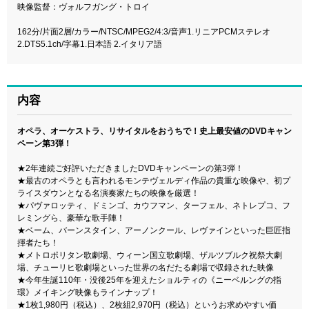
映像監督：ヴォルフガング・トロイ
162分/片面2層/カラー/NTSC/MPEG2/4:3/音声1.リニアPCMステレオ
2.DTS5.1ch/字幕1.日本語 2.イタリア語
内容
オペラ、オーケストラ、リサイタルをおうちで！史上最安値のDVDキャン
ペーン第3弾！
★2年連続ご好評いただきましたDVDキャンペーンの第3弾！
★最古のオペラとも言われるモンテヴェルディ作品の貴重な映像や、初プ
ライスダウンとなる名演奏家たちの映像を厳選！
★パヴァロッティ、ドミンゴ、カウフマン、ターフェル、ネトレプコ、フ
レミングら、豪華な歌手陣！
★ベーム、バーンスタイン、アーノンクール、レヴァインといった巨匠指
揮者たち！
★メトロポリタン歌劇場、ウィーン国立歌劇場、ザルツブルク祝祭大劇
場、チューリヒ歌劇場といった世界の名だたる劇場で収録された映像
★今年生誕110年・没後25年を迎えたショルティの《ニーベルングの指
環》メイキング映像もラインナップ！
★1枚1,980円（税込）、2枚組2,970円（税込）というお求めやすい価