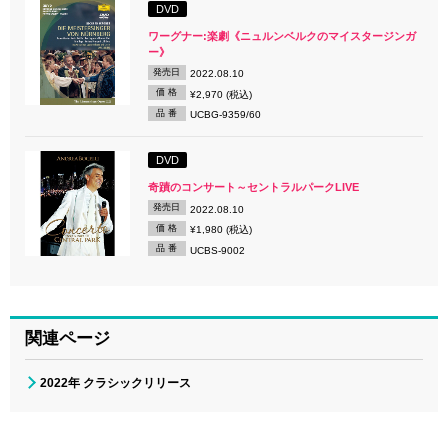
DVD
ワーグナー:楽劇《ニュルンベルクのマイスタージンガ
ー》
発売日
2022.08.10
価 格
¥2,970 (税込)
品 番
UCBG-9359/60
DVD
奇蹟のコンサート～セントラルパークLIVE
発売日
2022.08.10
価 格
¥1,980 (税込)
品 番
UCBS-9002
関連ページ
2022年 クラシックリリース