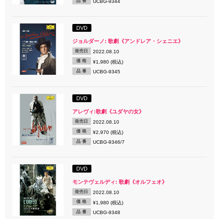
品 番
UCBG-9344
DVD
ジョルダーノ: 歌劇《アンドレア・シェニエ》
発売日
2022.08.10
価 格
¥1,980 (税込)
品 番
UCBG-9345
DVD
アレヴィ:歌劇《ユダヤの女》
発売日
2022.08.10
価 格
¥2,970 (税込)
品 番
UCBG-9346/7
DVD
モンテヴェルディ: 歌劇《オルフェオ》
発売日
2022.08.10
価 格
¥1,980 (税込)
品 番
UCBG-9348