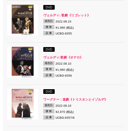
DVD
ヴェルディ: 歌劇《リゴレット》
発売日
2022.08.10
価 格
¥1,980 (税込)
品 番
UCBG-9355
DVD
ヴェルディ:歌劇《オテロ》
発売日
2022.08.10
価 格
¥1,980 (税込)
品 番
UCBG-9356
DVD
ワーグナー：楽劇《トリスタンとイゾルデ》
発売日
2022.08.10
価 格
¥2,970 (税込)
品 番
UCBG-9357/8