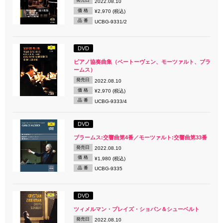
発売日
2022.08.10
価 格
¥2,970 (税込)
品 番
UCBG-9331/2
DVD
ピアノ協奏曲集（ベートーヴェン、モーツァルト、ブラ
ームス）
発売日
2022.08.10
価 格
¥2,970 (税込)
品 番
UCBG-9333/4
DVD
ブラームス:交響曲第4番／モーツァルト:交響曲第33番
発売日
2022.08.10
価 格
¥1,980 (税込)
品 番
UCBG-9335
DVD
ツィメルマン・プレイズ・ショパン＆シューベルト
発売日
2022.08.10