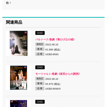
格！
関連商品
DVD
バルトーク:歌劇《青ひげ公の城》
発売日
2022.08.10
価 格
¥1,980 (税込)
品 番
UCBD-9093
DVD
モーツァルト:歌劇《後宮からの誘拐》
発売日
2022.08.10
価 格
¥2,970 (税込)
品 番
UCBD-9094/5
DVD