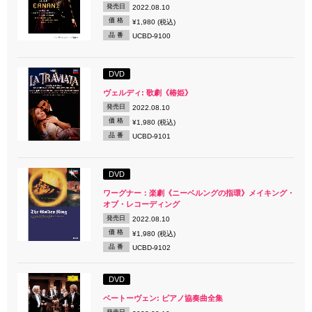
発売日
2022.08.10
価 格
¥1,980 (税込)
品 番
UCBD-9100
DVD
ヴェルディ: 歌劇《椿姫》
発売日
2022.08.10
価 格
¥1,980 (税込)
品 番
UCBD-9101
DVD
ワーグナー：楽劇《ニーベルングの指環》メイキング・
オブ・レコーディング
発売日
2022.08.10
価 格
¥1,980 (税込)
品 番
UCBD-9102
DVD
ベートーヴェン: ピアノ協奏曲全集