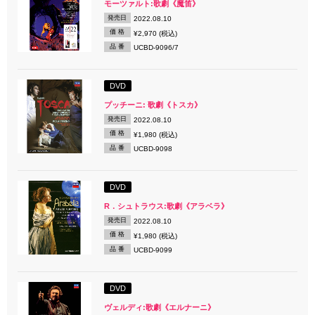
モーツァルト:歌劇《魔笛》
発売日
2022.08.10
価 格
¥2,970 (税込)
品 番
UCBD-9096/7
DVD
プッチーニ: 歌劇《トスカ》
発売日
2022.08.10
価 格
¥1,980 (税込)
品 番
UCBD-9098
DVD
R．シュトラウス:歌劇《アラベラ》
発売日
2022.08.10
価 格
¥1,980 (税込)
品 番
UCBD-9099
DVD
ヴェルディ:歌劇《エルナーニ》