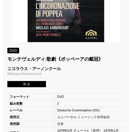
DVD
モンテヴェルディ:歌劇《ポッペーアの戴冠》
ニコラウス・アーノンクール
Nikolaus Harnoncourt
限 定
フォーマット
DVD
組み枚数
2
レーベル
Deutsche Grammophon (DG)
発売元
ユニバーサル ミュージック合同会社
発売国
日本
1978年6月 チューリヒ（音声） 1979年1月