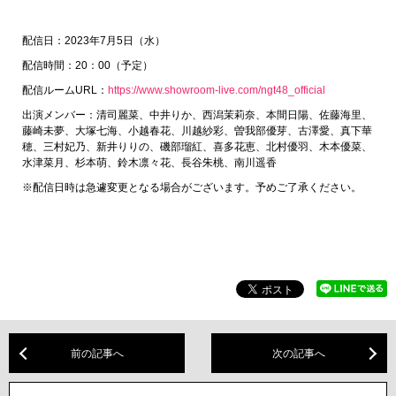
配信日：2023年7月5日（水）
配信時間：20：00（予定）
配信ルームURL：
https://www.showroom-live.com/ngt48_official
出演メンバー：清司麗菜、中井りか、西潟茉莉奈、本間日陽、佐藤海里、
藤崎未夢、大塚七海、小越春花、川越紗彩、曽我部優芽、古澤愛、真下華
穂、三村妃乃、新井りりの、磯部瑠紅、喜多花恵、北村優羽、木本優菜、
水津菜月、杉本萌、鈴木凛々花、長谷朱桃、南川遥香
※配信日時は急遽変更となる場合がございます。予めご了承ください。
前の記事へ
次の記事へ