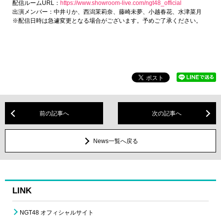
配信ルームURL：
https://www.showroom-live.com/ngt48_official
出演メンバー：中井りか、西潟茉莉奈、藤崎未夢、小越春花、水津菜月
※配信日時は急遽変更となる場合がございます。予めご了承ください。
前の記事へ
次の記事へ
News一覧へ戻る
LINK
NGT48 オフィシャルサイト