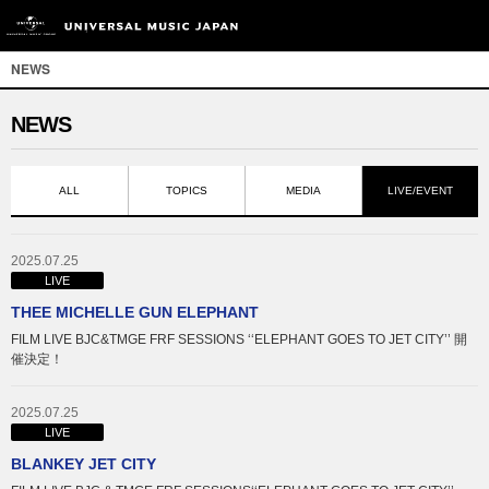
NEWS
NEWS
ALL
TOPICS
MEDIA
LIVE/EVENT
2025.07.25
LIVE
THEE MICHELLE GUN ELEPHANT
FILM LIVE BJC&TMGE FRF SESSIONS ‘‘ELEPHANT GOES TO JET CITY’’ 開
催決定！
2025.07.25
LIVE
BLANKEY JET CITY