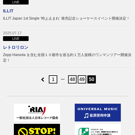
LIVE
ILLIT
ILLIT Japan 1st Single ‘時よ止まれ’ 発売記念ショーケースイベント開催決定！
2025.07.17
LIVE
レトロリロン
Zepp Haneda を含む全国１０都市を巡る約１万人規模のワンマンツアー開催決
定！
...
1
48
49
50