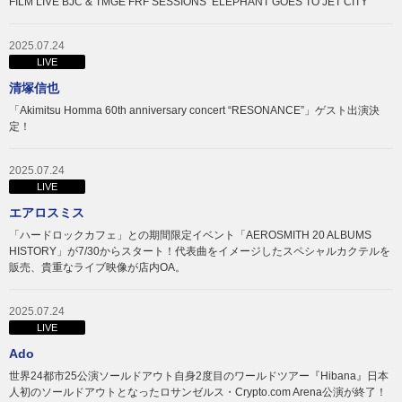
FILM LIVE BJC & TMGE FRF SESSIONS‘‘ELEPHANT GOES TO JET CITY’’
2025.07.24
LIVE
清塚信也
「Akimitsu Homma 60th anniversary concert “RESONANCE”」ゲスト出演決
定！
2025.07.24
LIVE
エアロスミス
「ハードロックカフェ」との期間限定イベント「AEROSMITH 20 ALBUMS
HISTORY」が7/30からスタート！代表曲をイメージしたスペシャルカクテルを
販売、貴重なライブ映像が店内OA。
2025.07.24
LIVE
Ado
世界24都市25公演ソールドアウト自身2度目のワールドツアー『Hibana』日本
人初のソールドアウトとなったロサンゼルス・Crypto.com Arena公演が終了！