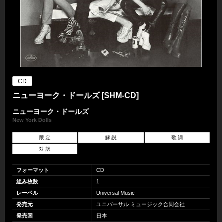
CD
ニューヨーク・ドールズ [SHM-CD]
ニューヨーク・ドールズ
New York Dolls
限 定
解 説
歌 詞
対 訳
フォーマット
CD
組み枚数
1
レーベル
Universal Music
発売元
ユニバーサル ミュージック合同会社
発売国
日本