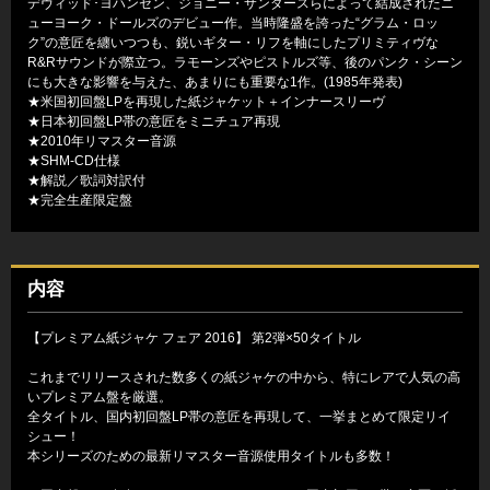
デヴィッド･ヨハンセン、ジョニー・サンダースらによって結成されたニ
ューヨーク・ドールズのデビュー作。当時隆盛を誇った“グラム・ロッ
ク”の意匠を纏いつつも、鋭いギター・リフを軸にしたプリミティヴな
R&Rサウンドが際立つ。ラモーンズやピストルズ等、後のパンク・シーン
にも大きな影響を与えた、あまりにも重要な1作。(1985年発表)
★米国初回盤LPを再現した紙ジャケット＋インナースリーヴ
★日本初回盤LP帯の意匠をミニチュア再現
★2010年リマスター音源
★SHM-CD仕様
★解説／歌詞対訳付
★完全生産限定盤
内容
【プレミアム紙ジャケ フェア 2016】 第2弾×50タイトル
これまでリリースされた数多くの紙ジャケの中から、特にレアで人気の高
いプレミアム盤を厳選。
全タイトル、国内初回盤LP帯の意匠を再現して、一挙まとめて限定リイ
シュー！
本シリーズのための最新リマスター音源使用タイトルも多数！