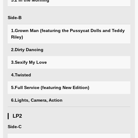
5.2 in the Morning
Side-B
1.Grown Man (featuring the Pussycat Dolls and Teddy
Riley)
2.Dirty Dancing
3.Sexify My Love
4.Twisted
5.Full Service (featuring New Edition)
6.Lights, Camera, Action
LP2
Side-C