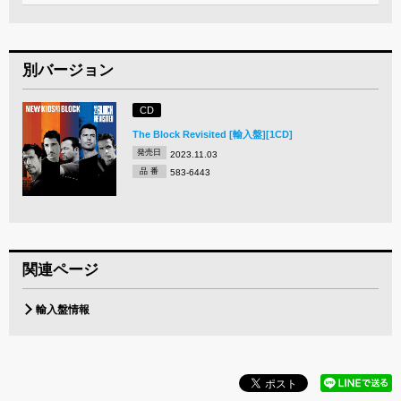
別バージョン
CD
The Block Revisited [輸入盤][1CD]
発売日
2023.11.03
品 番
583-6443
関連ページ
輸入盤情報