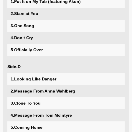
1.Put It on My Tab (featuring Akon)
2.Stare at You
3.One Song
4.Don’t Cry
5.Officially Over
Side-D
1.Looking Like Danger
2.Message From Anna Wahlberg
3.Close To You
4.Message From Tom McIntyre
5.Coming Home