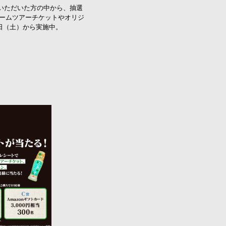
いただいた
方
の
中
から、
抽選
ームツアー
チケット
や
オリジ
日（土）
から
実施
中
。