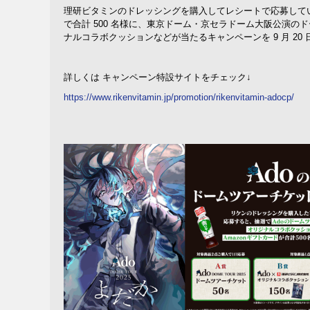
理研
ビタミン
の
ドレッシング
を
購入
して
レシート
で
応募
し
て
で
合計
500
名様
に、
東京
ドーム・
京
セラドーム
大阪公演
の
ド
ナル
コラボクッション
など
が
当
たる
キャンペーン
を
9
月
20
詳
しくは
キャンペーン
特設
サイト
を
チェック↓
https://www.rikenvitamin.jp/promotion/rikenvitamin-adocp/