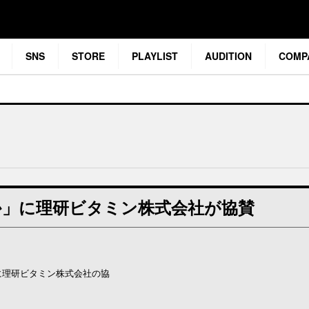
SNS
STORE
PLAYLIST
AUDITION
COMP
「よだか」に理研ビタミン株式会社が協賛
に
理研
ビタミン
株式会社
の
協