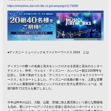
https://mirashiru.dai-ichi-life.co.jp/campaign/1179886
●ディズニー ミュージック＆ファイヤーワークス 2024 とは
ディズニーの数々の名曲と花火をシンクロさせる音楽と花火のエンター
テイメント。昨年、ウォルト・ディズニー・カンパニー創立100周年を
記念し、日本で初めてとなる「ディズニー ミュージック＆ファイヤーワ
ークス」をスタートしました。ディズニーの名曲の数々を、上質な音響
システムと最新技術で花火とシンクロさせた壮大な夜空のショーは、全
国7都市で12万人を魅了しました。
今年は昨年の山口、大阪、山梨、茨城に加え鹿児島という新たな開催地
も含め、更にスケールアップされた音楽と花火のエンターテイメントシ