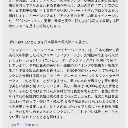
ョーをお届けします。ディズニーのキャラクターや映画など夢と魔法の
物語を彩ってきたあまたある名曲を中心に、珠玉の名作『アナと雪の女
王』日本劇場公開から１０周年を記念したパートを含むプログラムをお
届けします。キービジュアルも『アナと雪の女王』の世界をイメージし
た、2024バージョンに更新。音楽と夜空に打ちあがる花火で表現する圧
巻のショーを是非ご堪能ください。
-夢に溢れるひとときを日本最高の花火演出で届ける-
「ディズニー ミュージック＆ファイヤーワークス」は、日本で初めて音
楽花火を制作した花火クリエイティブチームが、先端技術である花火の
シミュレーションCG（コンピューターグラフィックス）を用いて制作
しています。事前に花火の色や形・発射のタイミングや効果を可視化す
ることで最高次元の花火を作り出し、約60分間のショーとして完全にシ
ンクロさせ続ける演出はこの「ディズニー ミュージック＆ファイヤーワ
ークス」でしか見ることができません。数々の名曲が織りなす夢の時間
は美しい旋律が創り出しています。美しい旋律は10,000を超える音色と
なり、そのひとつひとつに花火を結びつけ夜空を彩ります。名曲が持つ
それぞれの個性的な表情は意のままに花火に伝えられ、花火たちは音楽
に合わせて踊って・弾けて・飛んで まるで魔法をかけられたような驚く
べき表現力を披露します。音と火の息づかいまでも感じさせる花火演出
は、それを見つめる人の心とシンクロして、これまでに体験したことの
ない夢に溢れるひとときを届けます。
https://dmf-info.com