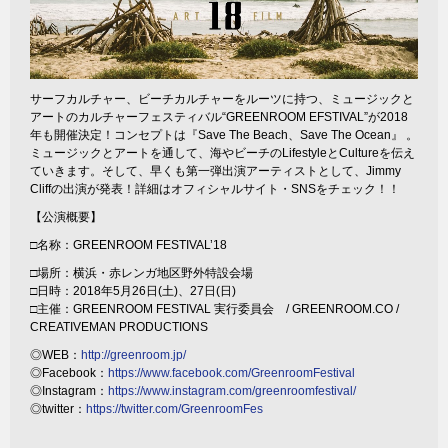
サーフカルチャー、ビーチカルチャーをルーツに持つ、ミュージックと
アートのカルチャーフェスティバル“GREENROOM EFSTIVAL”が2018
年も開催決定！コンセプトは『Save The Beach、Save The Ocean』 。
ミュージックとアートを通して、海やビーチのLifestyleとCultureを伝え
ていきます。そして、早くも第一弾出演アーティストとして、Jimmy
Cliffの出演が発表！詳細はオフィシャルサイト・SNSをチェック！！
【公演概要】
□名称：GREENROOM FESTIVAL’18
□場所：横浜・赤レンガ地区野外特設会場
□日時：2018年5月26日(土)、27日(日)
□主催：GREENROOM FESTIVAL 実行委員会 / GREENROOM.CO /
CREATIVEMAN PRODUCTIONS
◎WEB：
http://greenroom.jp/
◎Facebook：
https://www.facebook.com/GreenroomFestival
◎Instagram：
https://www.instagram.com/greenroomfestival/
◎twitter：
https://twitter.com/GreenroomFes