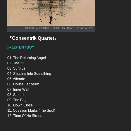
『Consentrik Quartet』
≫ LISTEN / BUY
01. The Returning Angel
02. The 23
03. Surplus
04. Slipping Into Something
05. Allende
06. House Of Steam
07. Inner Wall
08. Satomi
09. The Bag
10. Down Close
11. Question Marks (The Spot)
12. Time Of No Sirens