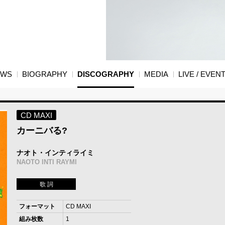
EWS
BIOGRAPHY
DISCOGRAPHY
MEDIA
LIVE / EVEN
CD MAXI
カーニバる?
ナオト・インティライミ
NAOTO INTI RAYMI
歌 詞
フォーマット
CD MAXI
組み枚数
1