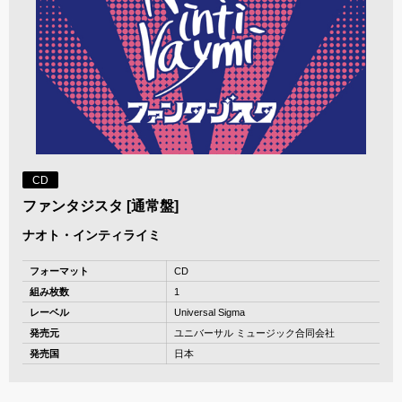
CD
ファンタジスタ [通常盤]
ナオト・インティライミ
フォーマット
CD
組み枚数
1
レーベル
Universal Sigma
発売元
ユニバーサル ミュージック合同会社
発売国
日本