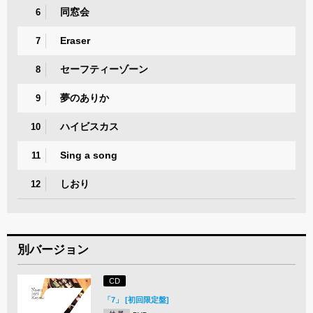
同窓会
6
Eraser
7
セーフティーゾーン
8
夢のありか
9
ハイビスカス
10
Sing a song
11
しおり
12
別バージョン
CD
「7」 [初回限定盤]