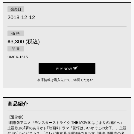
発売日
2018-12-12
価 格
¥3,300 (税込)
品 番
UMCK-1615
BUY NOW
在庫情報は購入先にてご確認ください。
商品紹介
【通常盤】
｢劇場版アニメ『モンスターストライク THE MOVIE はじまりの場所へ』
主題歌｣の｢夢のありか｣､｢映画&ドラマ『覚悟はいいかそこの女子。』主題
歌｣の｢ハイビスカス｣､｢テレビ東京系 金曜8時のドラマ『執事 西園寺の名