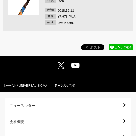
付 属
DVD
発売日
2018.12.12
価 格
¥7,678 (税込)
品 番
UMCK-9982
レーベル
UNIVERSAL SIGMA
ジャンル
邦楽
ニュースレター
会社概要