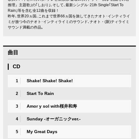
推理』主題歌｣の｢しおり｣､そして､最新シングル･21th Single｢Start To
Rain｣等を含む全12曲を収録！
昨年､世界20ヵ国､これまで世界66ヵ国を旅してきたナオト･インティライ
ミが放つ今のナオト･インティライミのサウンド､ナオト・(新)ティライミ
サウンド満載の作品｡
曲目
CD
Shake! Shake! Shake!
1
Start To Rain
2
Amor y sol with桜井和寿
3
Sunday -オーガニックver.-
4
My Great Days
5