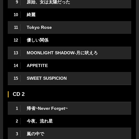
原始、女は太陽だった
9
綺麗
10
Tokyo Rose
11
優しい関係
12
MOONLIGHT SHADOW-月に吠えろ
13
APPETITE
14
SWEET SUSPICION
15
CD 2
帰省~Never Forget~
1
今夜、流れ星
2
嵐の中で
3