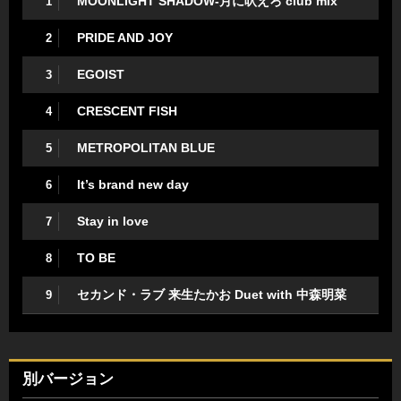
MOONLIGHT SHADOW-月に吠えろ club mix
1
PRIDE AND JOY
2
EGOIST
3
CRESCENT FISH
4
METROPOLITAN BLUE
5
It’s brand new day
6
Stay in love
7
TO BE
8
セカンド・ラブ 来生たかお Duet with 中森明菜
9
別バージョン