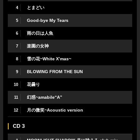
とまどい
4
Good-bye My Tears
5
雨の日は人魚
6
楽園の女神
7
雪の花~White X’mas~
8
BLOWING FROM THE SUN
9
花曇り
10
幻惑~amabile“A”
11
月の微笑~Acoustic version
12
CD 3