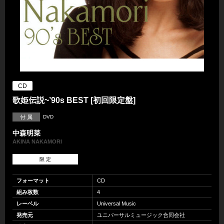
CD
歌姫伝説~’90s BEST [初回限定盤]
付 属
DVD
中森明菜
AKINA NAKAMORI
限 定
フォーマット
CD
組み枚数
4
レーベル
Universal Music
発売元
ユニバーサルミュージック合同会社