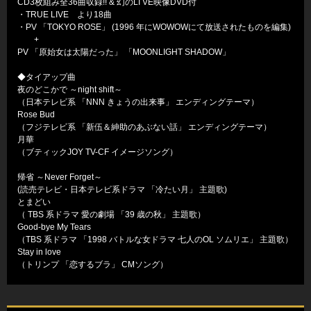
CD3枚組み全36曲収録!! & 幻のLI VE映像DVD付
・TRUE LIVE より18曲
・PV 「TOKYO ROSE」 (1996 年にWOWOWにて放送されたものを編集)
+
PV 「原始女は太陽だった」 「MOONLIGHT SHADOW」
◆タイアップ曲
夜のどこかで ～night shift～
（日本テレビ系 「NNN きょうの出来事」 エンディングテーマ）
Rose Bud
（フジテレビ系 「新伍＆紳助のあぶない話」 エンディングテーマ）
月華
（ブティックJOY TV-CF イメージソング）
帰省 ～Never Forget～
(読売テレビ・日本テレビ系ドラマ 「冷たい月」 主題歌)
とまどい
（ TBS 系ドラマ 愛の劇場 「39 歳の秋」 主題歌）
Good-bye My Tears
（TBS 系ドラマ 「1998 バトルな女ドラマ 七人のOL ソムリエ」 主題歌）
Stay in love
（トリンプ 「恋するブラ」 CMソング）