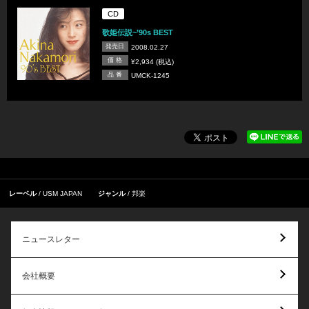
CD
歌姫伝説~’90s BEST
発売日
2008.02.27
価 格
¥2,934 (税込)
品 番
UMCK-1245
レーベル
USM JAPAN
ジャンル
邦楽
ニュースレター
会社概要