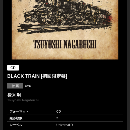
CD
BLACK TRAIN [初回限定盤]
付 属
DVD
長渕 剛
Tsuyoshi Nagabuchi
フォーマット
CD
組み枚数
2
レーベル
Universal D