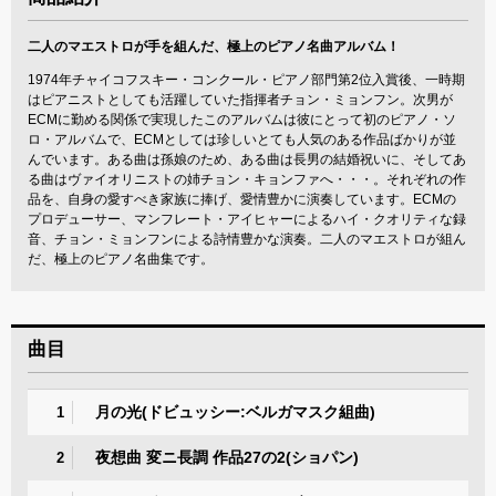
二人のマエストロが手を組んだ、極上のピアノ名曲アルバム！
1974年チャイコフスキー・コンクール・ピアノ部門第2位入賞後、一時期
はピアニストとしても活躍していた指揮者チョン・ミョンフン。次男が
ECMに勤める関係で実現したこのアルバムは彼にとって初のピアノ・ソ
ロ・アルバムで、ECMとしては珍しいとても人気のある作品ばかりが並
んでいます。ある曲は孫娘のため、ある曲は長男の結婚祝いに、そしてあ
る曲はヴァイオリニストの姉チョン・キョンファへ・・・。それぞれの作
品を、自身の愛すべき家族に捧げ、愛情豊かに演奏しています。ECMの
プロデューサー、マンフレート・アイヒャーによるハイ・クオリティな録
音、チョン・ミョンフンによる詩情豊かな演奏。二人のマエストロが組ん
だ、極上のピアノ名曲集です。
曲目
月の光(ドビュッシー:ベルガマスク組曲)
1
夜想曲 変ニ長調 作品27の2(ショパン)
2