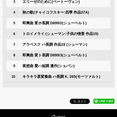
エリーゼのために(ベートーヴェン)
3
秋の歌(チャイコフスキー:四季 作品37A)
4
即興曲 変ホ長調 D899/2(シューベルト)
5
トロイメライ (シューマン:子供の情景 作品15)
6
アラベスク ハ長調 作品18 (シューマン)
7
即興曲 変ト長調 D899/3(シューベルト)
8
夜想曲 嬰ハ短調 遺作(ショパン)
9
キラキラ星変奏曲 ハ長調 K. 265(モーツァルト)
10