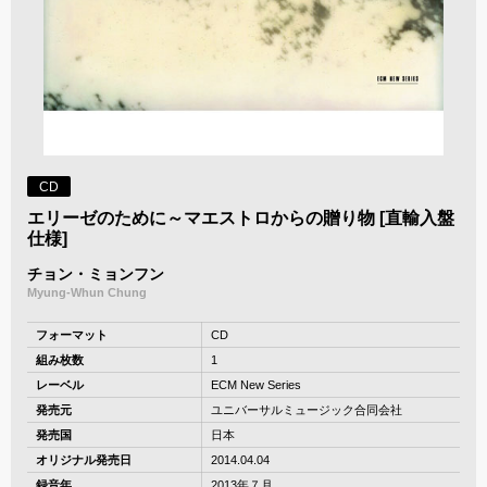
CD
エリーゼのために～マエストロからの贈り物 [直輸入盤
仕様]
チョン・ミョンフン
Myung-Whun Chung
フォーマット
CD
組み枚数
1
レーベル
ECM New Series
発売元
ユニバーサルミュージック合同会社
発売国
日本
オリジナル発売日
2014.04.04
録音年
2013年７月