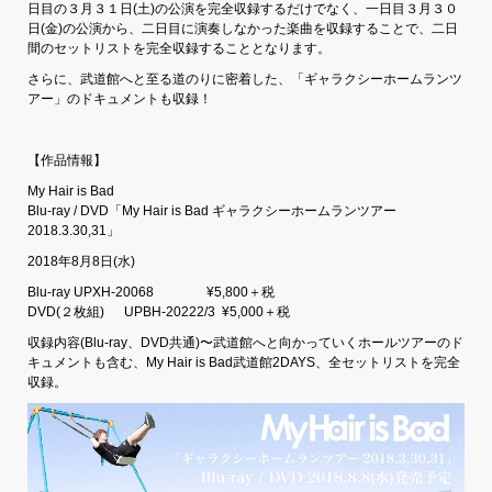
日目の３月３１日(土)の公演を完全収録するだけでなく、一日目３月３０
日(金)の公演から、二日目に演奏しなかった楽曲を収録することで、二日
間のセットリストを完全収録することとなります。
さらに、武道館へと至る道のりに密着した、「ギャラクシーホームランツ
アー」のドキュメントも収録！
【作品情報】
My Hair is Bad
Blu-ray / DVD「My Hair is Bad ギャラクシーホームランツアー
2018.3.30,31」
2018年8月8日(水)
Blu-ray UPXH-20068 ¥5,800＋税
DVD(２枚組) UPBH-20222/3 ¥5,000＋税
収録内容(Blu-ray、DVD共通)〜武道館へと向かっていくホールツアーのド
キュメントも含む、My Hair is Bad武道館2DAYS、全セットリストを完全
収録。