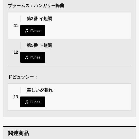
ブラームス：ハンガリー舞曲
第2番 イ短調
11
第5番 ト短調
12
ドビュッシー：
美しい夕暮れ
13
関連商品