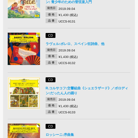
ン: 青少年のための管弦楽入門
発売日
2019.09.04
価 格
¥1,430 (税込)
品 番
UCCS-9131
CD
ラヴェル:ボレロ、スペイン狂詩曲、他
発売日
2019.09.04
価 格
¥1,430 (税込)
品 番
UCCS-9132
CD
R.コルサコフ:交響組曲《シェエラザード》／ボロディ
ン:だったん人の踊り
発売日
2019.09.04
価 格
¥1,430 (税込)
品 番
UCCS-9133
CD
ロッシーニ:序曲集