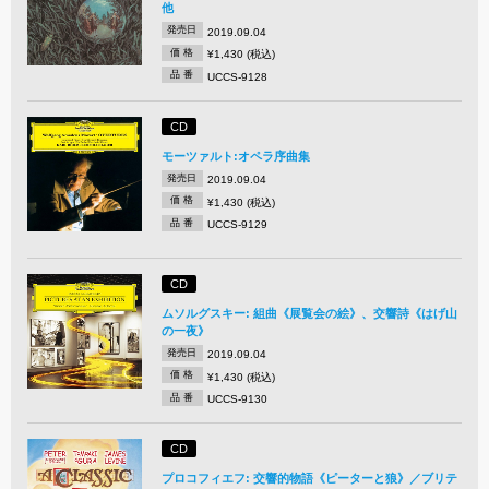
他
発売日
2019.09.04
価 格
¥1,430 (税込)
品 番
UCCS-9128
CD
モーツァルト:オペラ序曲集
発売日
2019.09.04
価 格
¥1,430 (税込)
品 番
UCCS-9129
CD
ムソルグスキー: 組曲《展覧会の絵》、交響詩《はげ山
の一夜》
発売日
2019.09.04
価 格
¥1,430 (税込)
品 番
UCCS-9130
CD
プロコフィエフ: 交響的物語《ピーターと狼》／ブリテ