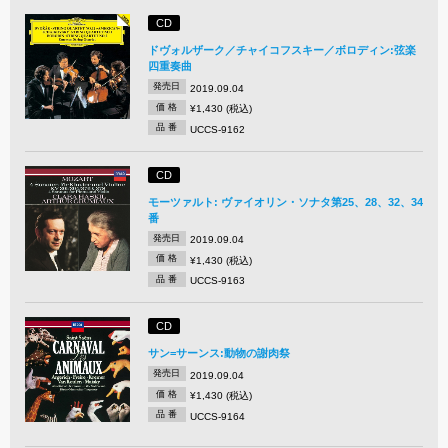
CD
ドヴォルザーク／チャイコフスキー／ボロディン:弦楽
四重奏曲
発売日
2019.09.04
価 格
¥1,430 (税込)
品 番
UCCS-9162
CD
モーツァルト: ヴァイオリン・ソナタ第25、28、32、34
番
発売日
2019.09.04
価 格
¥1,430 (税込)
品 番
UCCS-9163
CD
サン=サーンス:動物の謝肉祭
発売日
2019.09.04
価 格
¥1,430 (税込)
品 番
UCCS-9164