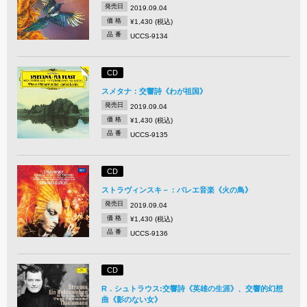
発売日
2019.09.04
価 格
¥1,430 (税込)
品 番
UCCS-9134
CD
スメタナ：交響詩《わが祖国》
発売日
2019.09.04
価 格
¥1,430 (税込)
品 番
UCCS-9135
CD
ストラヴィンスキ－：バレエ音楽《火の鳥》
発売日
2019.09.04
価 格
¥1,430 (税込)
品 番
UCCS-9136
CD
R．シュトラウス:交響詩《英雄の生涯》、交響的幻想
曲《影のない女》