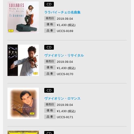
CD
ララバイ～チェロ名曲集
発売日
2019.09.04
価 格
¥1,430 (税込)
品 番
UCCS-9169
CD
ヴァイオリン・リサイタル
発売日
2019.09.04
価 格
¥1,430 (税込)
品 番
UCCS-9170
CD
ヴァイオリン・ロマンス
発売日
2019.09.04
価 格
¥1,430 (税込)
品 番
UCCS-9171
CD