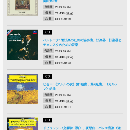
奏曲第5番
発売日
2019.09.04
価 格
¥1,430 (税込)
品 番
UCCS-9119
CD
バルトーク: 管弦楽のための協奏曲、弦楽器・打楽器と
チェレスタのための音楽
発売日
2019.09.04
価 格
¥1,430 (税込)
品 番
UCCS-9120
CD
ビゼー:《アルルの女》第1組曲、第2組曲、《カルメ
ン》組曲
発売日
2019.09.04
価 格
¥1,430 (税込)
品 番
UCCS-9121
CD
ドビュッシ－:交響詩《海》、夜想曲、バレエ音楽《遊