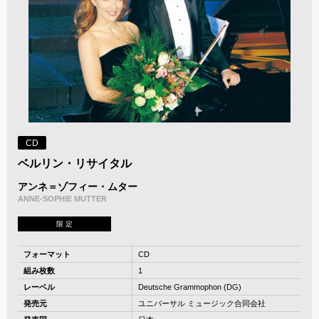
CD
ベルリン・リサイタル
アンネ＝ゾフィー・ムター
ANNE-SOPHIE MUTTER
限 定
フォーマット
CD
組み枚数
1
レーベル
Deutsche Grammophon (DG)
発売元
ユニバーサル ミュージック合同会社