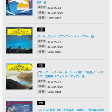
戯》 他
発売日
2019.09.04
価 格
¥1,430 (税込)
品 番
UCCS-9122
CD
ガーシュウィン:ラプソディ・イン・ブルー 他
発売日
2019.09.04
価 格
¥1,430 (税込)
品 番
UCCS-9123
CD
グリーグ：《ペール・ギュント》第1・2組曲／シベリ
ウス：交響詩《フィンランディア》 他
発売日
2019.09.04
価 格
¥1,430 (税込)
品 番
UCCS-9124
CD
ヘンデル: 組曲《水上の音楽》、組曲《王宮の花火の音