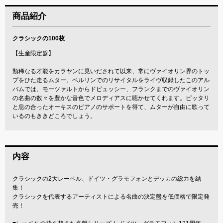
商品紹介
クラシックの100枚
【生産限定盤】
類稀なる才能をカラヤンに見いだされて以来、常にヴァイオリン界のトッ
プをひた走るムター。ベルリンでのリサイタルをライヴ収録したこのアル
バムでは、モーツァルトからドビュッシー、フランクまでのヴァイオリン
の名曲の数々を豊かな音色でメロディアスに聴かせてくれます。ピッタリ
と息の合ったオーキスのピアノのサポートを得て、ムターが自由に歌って
いるのもききどころでしょう。
内容
クラシックの2大レーベル、ドイツ・グラモフォンとデッカの総力を結
集！
クラシックを代表するアーティストによる名曲の決定盤を低価格で限定発
売！