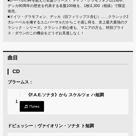
■レーベルの枠を超えた名盤シリーズ！ ドイツ・グラモフォン121周年、
デッカ90周年の歴史を代表する名盤100枚を、1枚\1,300（税抜）で限定
発売。
■ドイツ・グラモフォン、デッカ（旧フィリップス含む）……クラシック2
大レーベルを擁するユニバーサルだからこそ成し得る、史上最大最強のク
ラシック・シリーズ。クラシック初心者も、マニアの方も、特別プライ
ス・ダウンのこの機会をどうぞお見逃しなく！
曲目
CD
ブラームス：
《F.A.E.ソナタ》から スケルツォ ハ短調
1
ドビュッシー：ヴァイオリン・ソナタ ト短調