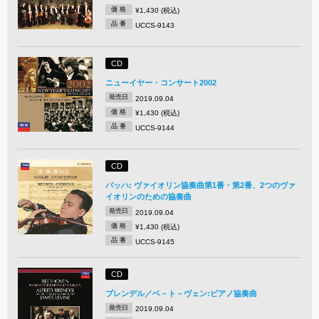
価 格
¥1,430 (税込)
品 番
UCCS-9143
CD
ニューイヤー・コンサート2002
発売日
2019.09.04
価 格
¥1,430 (税込)
品 番
UCCS-9144
CD
バッハ: ヴァイオリン協奏曲第1番・第2番、2つのヴァ
イオリンのための協奏曲
発売日
2019.09.04
価 格
¥1,430 (税込)
品 番
UCCS-9145
CD
ブレンデル／ベ－ト－ヴェン:ピアノ協奏曲
発売日
2019.09.04