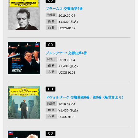
CD
ブラームス:交響曲第4番
発売日
2019.09.04
価 格
¥1,430 (税込)
品 番
UCCS-9107
CD
ブルックナー: 交響曲第4番
発売日
2019.09.04
価 格
¥1,430 (税込)
品 番
UCCS-9108
CD
ドヴォルザーク:交響曲第8番、第9番《新世界より》
発売日
2019.09.04
価 格
¥1,430 (税込)
品 番
UCCS-9109
CD