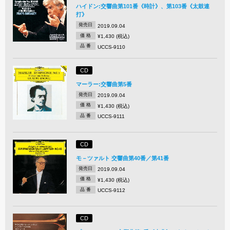
ハイドン:交響曲第101番《時計》、第103番《太鼓連
打》
発売日
2019.09.04
価 格
¥1,430 (税込)
品 番
UCCS-9110
CD
マーラー:交響曲第5番
発売日
2019.09.04
価 格
¥1,430 (税込)
品 番
UCCS-9111
CD
モ－ツァルト 交響曲第40番／第41番
発売日
2019.09.04
価 格
¥1,430 (税込)
品 番
UCCS-9112
CD