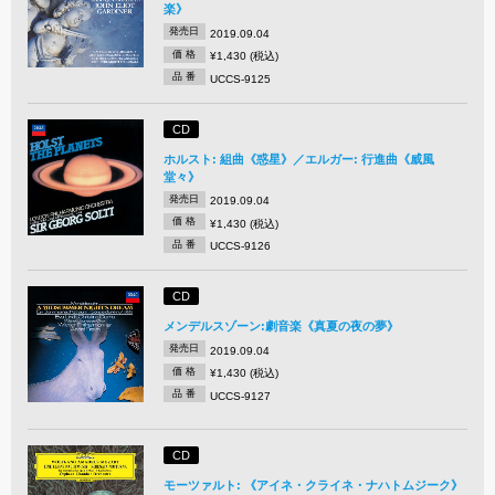
楽》
発売日
2019.09.04
価 格
¥1,430 (税込)
品 番
UCCS-9125
CD
ホルスト: 組曲《惑星》／エルガー: 行進曲《威風
堂々》
発売日
2019.09.04
価 格
¥1,430 (税込)
品 番
UCCS-9126
CD
メンデルスゾーン:劇音楽《真夏の夜の夢》
発売日
2019.09.04
価 格
¥1,430 (税込)
品 番
UCCS-9127
CD
モーツァルト: 《アイネ・クライネ・ナハトムジーク》