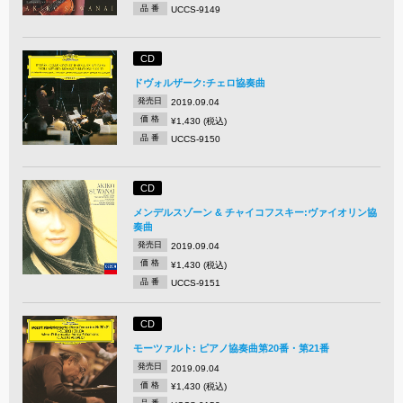
品 番
UCCS-9149
CD
ドヴォルザーク:チェロ協奏曲
発売日
2019.09.04
価 格
¥1,430 (税込)
品 番
UCCS-9150
CD
メンデルスゾーン & チャイコフスキー:ヴァイオリン協
奏曲
発売日
2019.09.04
価 格
¥1,430 (税込)
品 番
UCCS-9151
CD
モーツァルト: ピアノ協奏曲第20番・第21番
発売日
2019.09.04
価 格
¥1,430 (税込)