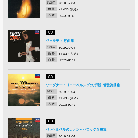
発売日
2019.09.04
価 格
¥1,430 (税込)
品 番
UCCS-9140
CD
ヴェルディ:序曲集
発売日
2019.09.04
価 格
¥1,430 (税込)
品 番
UCCS-9141
CD
ワーグナー：《ニーベルングの指環》管弦楽曲集
発売日
2019.09.04
価 格
¥1,430 (税込)
品 番
UCCS-9142
CD
パッヘルベルのカノン～バロック名曲集
発売日
2019.09.04