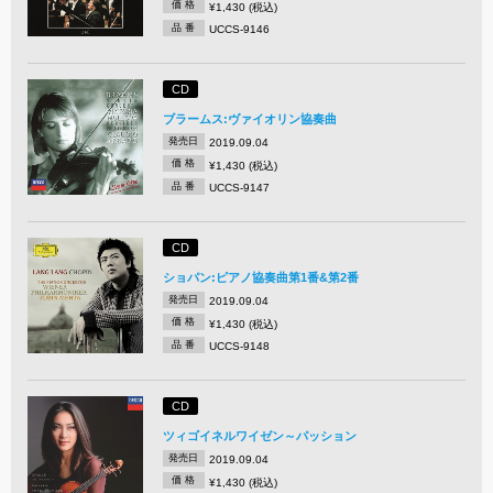
価 格
¥1,430 (税込)
品 番
UCCS-9146
CD
ブラームス:ヴァイオリン協奏曲
発売日
2019.09.04
価 格
¥1,430 (税込)
品 番
UCCS-9147
CD
ショパン:ピアノ協奏曲第1番&第2番
発売日
2019.09.04
価 格
¥1,430 (税込)
品 番
UCCS-9148
CD
ツィゴイネルワイゼン～パッション
発売日
2019.09.04
価 格
¥1,430 (税込)