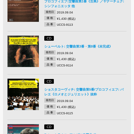
プロコフィエフ:交響曲第1番《古典》／ヤナーチェク:
シンフォニエッタ 他
発売日
2019.09.04
価 格
¥1,430 (税込)
品 番
UCCS-9113
CD
シューベルト: 交響曲第3番・第8番《未完成》
発売日
2019.09.04
価 格
¥1,430 (税込)
品 番
UCCS-9114
CD
ショスタコーヴィチ: 交響曲第5番/プロコフィエフ: バ
レエ《ロメオとジュリエット》抜粋
発売日
2019.09.04
価 格
¥1,430 (税込)
品 番
UCCS-9115
CD