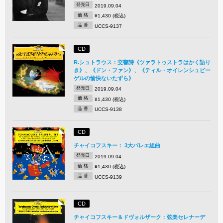
発売日
2019.09.04
価 格
¥1,430 (税込)
品 番
UCCS-9137
CD
R.シュトラウス：交響詩《ツァラトゥストラはかく語り
き》、《ドン・ファン》、《ティル・オイレンシュピー
ゲルの愉快ないたずら》
発売日
2019.09.04
価 格
¥1,430 (税込)
品 番
UCCS-9138
CD
チャイコフスキー： 3大バレエ組曲
発売日
2019.09.04
価 格
¥1,430 (税込)
品 番
UCCS-9139
CD
チャイコフスキー＆ドヴォルザーク：弦楽セレナーデ