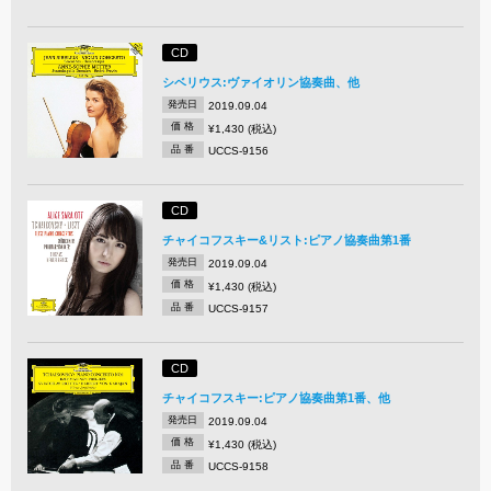
CD
シベリウス:ヴァイオリン協奏曲、他
発売日
2019.09.04
価 格
¥1,430 (税込)
品 番
UCCS-9156
CD
チャイコフスキー&リスト:ピアノ協奏曲第1番
発売日
2019.09.04
価 格
¥1,430 (税込)
品 番
UCCS-9157
CD
チャイコフスキー:ピアノ協奏曲第1番、他
発売日
2019.09.04
価 格
¥1,430 (税込)
品 番
UCCS-9158