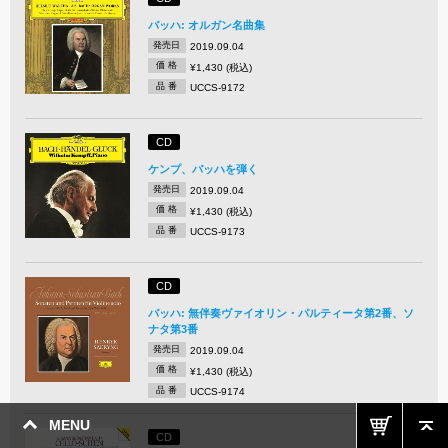
バッハ: オルガン名曲集
発売日
2019.09.04
価 格
¥1,430 (税込)
品 番
UCCS-9172
CD
ケンプ、バッハを弾く
発売日
2019.09.04
価 格
¥1,430 (税込)
品 番
UCCS-9173
CD
バッハ: 無伴奏ヴァイオリン・パルティータ第2番、ソ
ナタ第3番
発売日
2019.09.04
価 格
¥1,430 (税込)
品 番
UCCS-9174
MENU
CD