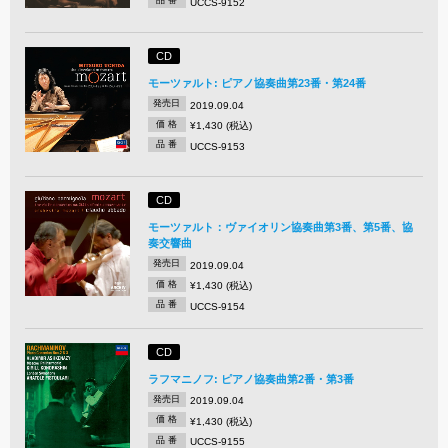
品 番
UCCS-9152
CD
モーツァルト: ピアノ協奏曲第23番・第24番
発売日
2019.09.04
価 格
¥1,430 (税込)
品 番
UCCS-9153
CD
モーツァルト：ヴァイオリン協奏曲第3番、第5番、協
奏交響曲
発売日
2019.09.04
価 格
¥1,430 (税込)
品 番
UCCS-9154
CD
ラフマニノフ: ピアノ協奏曲第2番・第3番
発売日
2019.09.04
価 格
¥1,430 (税込)
品 番
UCCS-9155