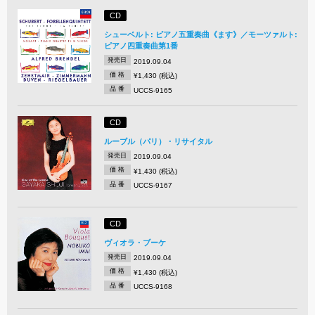
CD
シューベルト: ピアノ五重奏曲《ます》／モーツァルト:
ピアノ四重奏曲第1番
発売日
2019.09.04
価 格
¥1,430 (税込)
品 番
UCCS-9165
CD
ルーブル（パリ）・リサイタル
発売日
2019.09.04
価 格
¥1,430 (税込)
品 番
UCCS-9167
CD
ヴィオラ・ブーケ
発売日
2019.09.04
価 格
¥1,430 (税込)
品 番
UCCS-9168