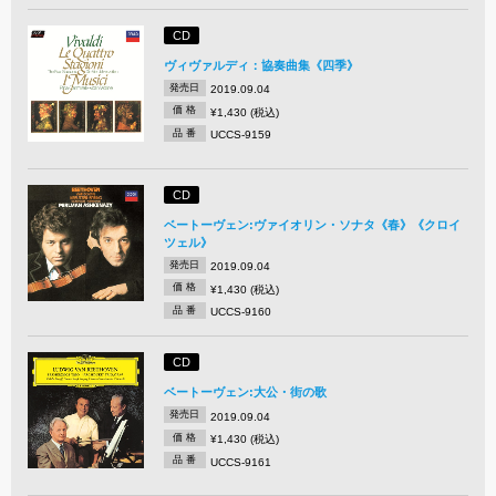
CD
ヴィヴァルディ：協奏曲集《四季》
発売日
2019.09.04
価 格
¥1,430 (税込)
品 番
UCCS-9159
CD
ベートーヴェン:ヴァイオリン・ソナタ《春》《クロイ
ツェル》
発売日
2019.09.04
価 格
¥1,430 (税込)
品 番
UCCS-9160
CD
ベートーヴェン:大公・街の歌
発売日
2019.09.04
価 格
¥1,430 (税込)
品 番
UCCS-9161