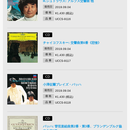
R.シュトラウス: アルプス交響曲 他
発売日
2019.09.04
価 格
¥1,430 (税込)
品 番
UCCS-9116
CD
チャイコフスキー: 交響曲第6番《悲愴》
発売日
2019.09.04
価 格
¥1,430 (税込)
品 番
UCCS-9117
CD
小澤征爾プレイズ・バッハ
発売日
2019.09.04
価 格
¥1,430 (税込)
品 番
UCCS-9118
CD
バッハ: 管弦楽組曲第2番・第3番、ブランデンブルク協