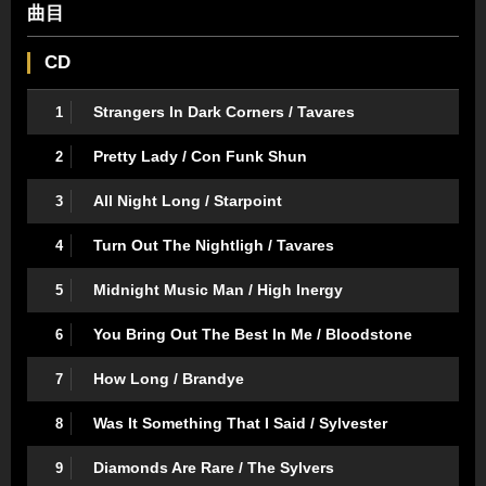
曲目
CD
Strangers In Dark Corners / Tavares
1
Pretty Lady / Con Funk Shun
2
All Night Long / Starpoint
3
Turn Out The Nightligh / Tavares
4
Midnight Music Man / High Inergy
5
You Bring Out The Best In Me / Bloodstone
6
How Long / Brandye
7
Was It Something That I Said / Sylvester
8
Diamonds Are Rare / The Sylvers
9