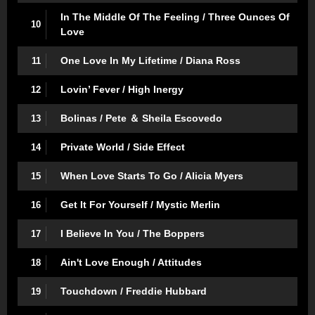
In The Middle Of The Feeling / Three Ounces Of
10
Love
One Love In My Lifetime / Diana Ross
11
Lovin’ Fever / High Inergy
12
Bolinas / Pete ＆ Sheila Escovedo
13
Private World / Side Effect
14
When Love Starts To Go / Alicia Myers
15
Get It For Yourself / Mystic Merlin
16
I Believe In You / The Boppers
17
Ain't Love Enough / Attitudes
18
Touchdown / Freddie Hubbard
19