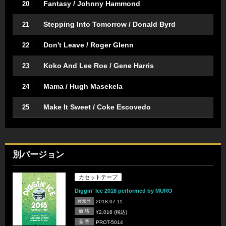
Fantasy / Johnny Hammond
20
Stepping Into Tomorrow / Donald Byrd
21
Don't Leave / Roger Glenn
22
Koko And Lee Roe / Gene Harris
23
Mama / Hugh Masekela
24
Make It Sweet / Coke Escovedo
25
別バージョン
カセットテープ
Diggin' Ice 2018 performed by MURO
発売日
2018.07.11
価 格
¥2,016 (税込)
品 番
PROT-5014