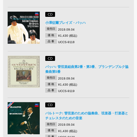
CD
小澤征爾プレイズ・バッハ
発売日
2019.09.04
価 格
¥1,430 (税込)
品 番
UCCS-9118
CD
バッハ: 管弦楽組曲第2番・第3番、ブランデンブルク協
奏曲第5番
発売日
2019.09.04
価 格
¥1,430 (税込)
品 番
UCCS-9119
CD
バルトーク: 管弦楽のための協奏曲、弦楽器・打楽器と
チェレスタのための音楽
発売日
2019.09.04
価 格
¥1,430 (税込)
品 番