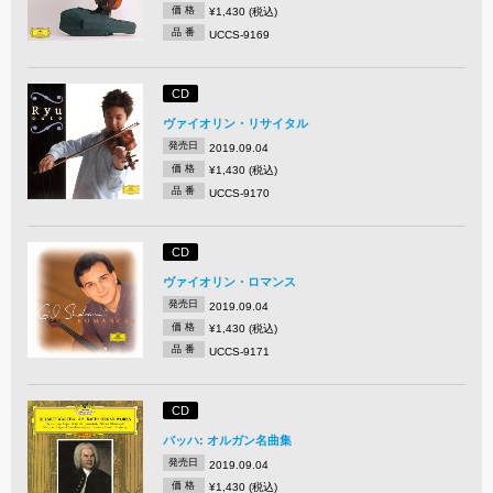
価 格
¥1,430 (税込)
品 番
UCCS-9169
CD
ヴァイオリン・リサイタル
発売日
2019.09.04
価 格
¥1,430 (税込)
品 番
UCCS-9170
CD
ヴァイオリン・ロマンス
発売日
2019.09.04
価 格
¥1,430 (税込)
品 番
UCCS-9171
CD
バッハ: オルガン名曲集
発売日
2019.09.04
価 格
¥1,430 (税込)