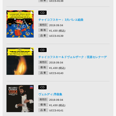
品 番
UCCS-9138
CD
チャイコフスキー： 3大バレエ組曲
発売日
2019.09.04
価 格
¥1,430 (税込)
品 番
UCCS-9139
CD
チャイコフスキー＆ドヴォルザーク：弦楽セレナーデ
発売日
2019.09.04
価 格
¥1,430 (税込)
品 番
UCCS-9140
CD
ヴェルディ:序曲集
発売日
2019.09.04
価 格
¥1,430 (税込)
品 番
UCCS-9141