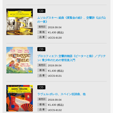
CD
ムソルグスキー: 組曲《展覧会の絵》、交響詩《はげ山
の一夜》
発売日
2019.09.04
価 格
¥1,430 (税込)
品 番
UCCS-9130
CD
プロコフィエフ: 交響的物語《ピーターと狼》／ブリテ
ン: 青少年のための管弦楽入門
発売日
2019.09.04
価 格
¥1,430 (税込)
品 番
UCCS-9131
CD
ラヴェル:ボレロ、スペイン狂詩曲、他
発売日
2019.09.04
価 格
¥1,430 (税込)
品 番
UCCS-9132