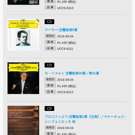
価 格
¥1,430 (税込)
品 番
UCCS-9110
CD
マーラー:交響曲第5番
発売日
2019.09.04
価 格
¥1,430 (税込)
品 番
UCCS-9111
CD
モ－ツァルト 交響曲第40番／第41番
発売日
2019.09.04
価 格
¥1,430 (税込)
品 番
UCCS-9112
CD
プロコフィエフ:交響曲第1番《古典》／ヤナーチェク:
シンフォニエッタ 他
発売日
2019.09.04
価 格
¥1,430 (税込)