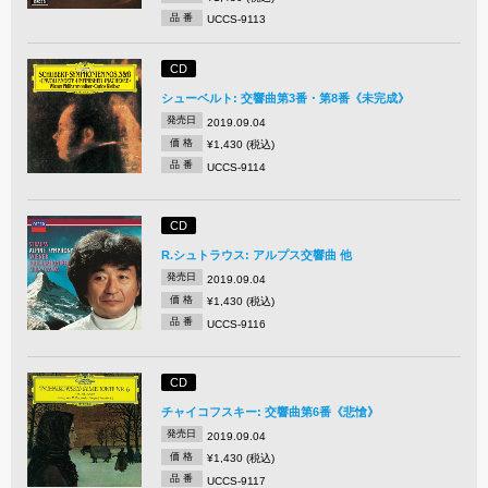
品 番
UCCS-9113
CD
シューベルト: 交響曲第3番・第8番《未完成》
発売日
2019.09.04
価 格
¥1,430 (税込)
品 番
UCCS-9114
CD
R.シュトラウス: アルプス交響曲 他
発売日
2019.09.04
価 格
¥1,430 (税込)
品 番
UCCS-9116
CD
チャイコフスキー: 交響曲第6番《悲愴》
発売日
2019.09.04
価 格
¥1,430 (税込)
品 番
UCCS-9117