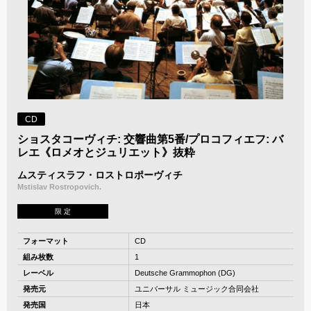
CD
ショスタコーヴィチ: 交響曲第5番/プロコフィエフ: バ
レエ《ロメオとジュリエット》抜粋
ムスティスラフ・ロストロポーヴィチ
Mstislav Rostropovich.
限 定
フォーマット
CD
組み枚数
1
レーベル
Deutsche Grammophon (DG)
発売元
ユニバーサル ミュージック合同会社
発売国
日本