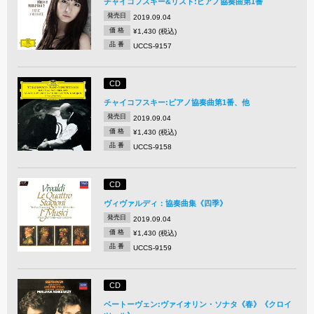
チャイコフスキー&リスト:ピアノ協奏曲第1番
発売日
2019.09.04
価 格
¥1,430 (税込)
品 番
UCCS-9157
CD
チャイコフスキー:ピアノ協奏曲第1番、他
発売日
2019.09.04
価 格
¥1,430 (税込)
品 番
UCCS-9158
CD
ヴィヴァルディ：協奏曲集《四季》
発売日
2019.09.04
価 格
¥1,430 (税込)
品 番
UCCS-9159
CD
ベートーヴェン:ヴァイオリン・ソナタ《春》《クロイ