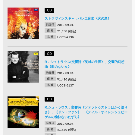
CD
ストラヴィンスキ－：バレエ音楽《火の鳥》
発売日
2019.09.04
価 格
¥1,430 (税込)
品 番
UCCS-9136
CD
R．シュトラウス:交響詩《英雄の生涯》、交響的幻想
曲《影のない女》
発売日
2019.09.04
価 格
¥1,430 (税込)
品 番
UCCS-9137
CD
R.シュトラウス：交響詩《ツァラトゥストラはかく語り
き》、《ドン・ファン》、《ティル・オイレンシュピー
ゲルの愉快ないたずら》
発売日
2019.09.04
価 格
¥1,430 (税込)