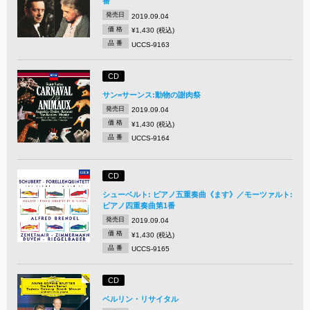
番
発売日
2019.09.04
価 格
¥1,430 (税込)
品 番
UCCS-9163
CD
サン=サーンス:動物の謝肉祭
発売日
2019.09.04
価 格
¥1,430 (税込)
品 番
UCCS-9164
CD
シューベルト: ピアノ五重奏曲《ます》／モーツァルト:
ピアノ四重奏曲第1番
発売日
2019.09.04
価 格
¥1,430 (税込)
品 番
UCCS-9165
CD
ベルリン・リサイタル