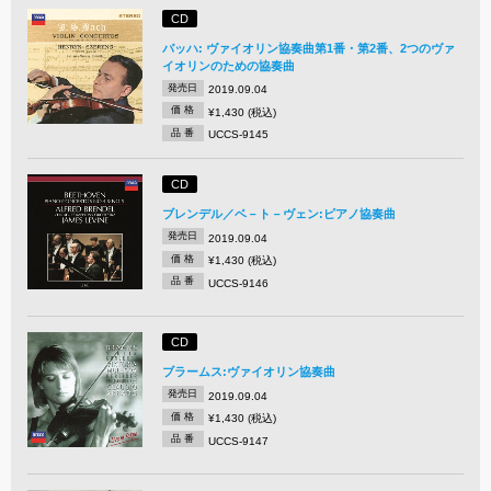
CD
バッハ: ヴァイオリン協奏曲第1番・第2番、2つのヴァ
イオリンのための協奏曲
発売日
2019.09.04
価 格
¥1,430 (税込)
品 番
UCCS-9145
CD
ブレンデル／ベ－ト－ヴェン:ピアノ協奏曲
発売日
2019.09.04
価 格
¥1,430 (税込)
品 番
UCCS-9146
CD
ブラームス:ヴァイオリン協奏曲
発売日
2019.09.04
価 格
¥1,430 (税込)
品 番
UCCS-9147