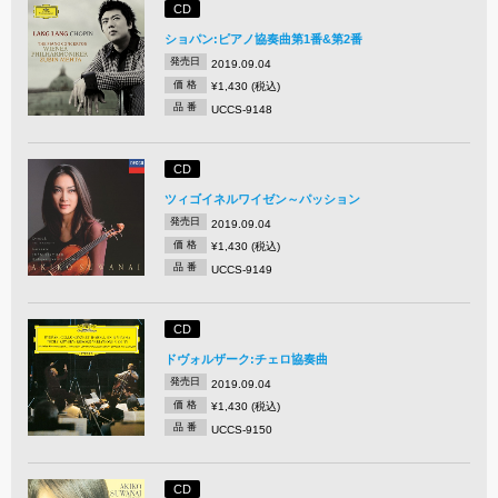
CD
ショパン:ピアノ協奏曲第1番&第2番
発売日
2019.09.04
価 格
¥1,430 (税込)
品 番
UCCS-9148
CD
ツィゴイネルワイゼン～パッション
発売日
2019.09.04
価 格
¥1,430 (税込)
品 番
UCCS-9149
CD
ドヴォルザーク:チェロ協奏曲
発売日
2019.09.04
価 格
¥1,430 (税込)
品 番
UCCS-9150
CD