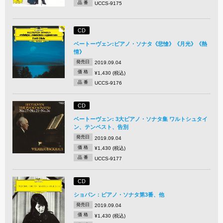
品 番
UCCS-9175
CD
ベートーヴェン:ピアノ・ソナタ《悲愴》《月光》《熱
情》
発売日
2019.09.04
価 格
¥1,430 (税込)
品 番
UCCS-9176
CD
ベートーヴェン: 3大ピアノ・ソナタ集 ワルトシュタイ
ン、テンペスト、告別
発売日
2019.09.04
価 格
¥1,430 (税込)
品 番
UCCS-9177
CD
ショパン：ピアノ・ソナタ第3番、他
発売日
2019.09.04
価 格
¥1,430 (税込)