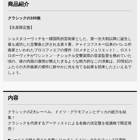
商品紹介
クラシックの100枚
【生産限定盤】
ショスタコーヴィチを一躍国民的芸術家とした、第一次大戦以降に誕生し
最も成功した交響曲と評される第５番。チャイコフスキー以来のバレエ作
曲家といわれたプロコフィエフの傑作《ロメオとジュリエット》。ロスト
ロポーヴィチがワシントン・ナショナル交響楽団の音楽監督を務めていた
頃の、彼の内面の激情が燃えたぎるような精力的なこの演奏は、20世紀の
ふたりの大作曲家の傑作に鮮やかに光を当てる結果を招来したといえるで
しょう。
内容
クラシックの2大レーベル、ドイツ・グラモフォンとデッカの総力を結
集！
クラシックを代表するアーティストによる名曲の決定盤を低価格で限定発
売！
■レーベルの枠を超えた名盤シリーズ！ ドイツ・グラモフォン121周年、