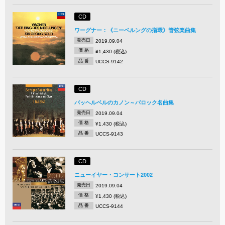
CD
ワーグナー：《ニーベルングの指環》管弦楽曲集
発売日
2019.09.04
価 格
¥1,430 (税込)
品 番
UCCS-9142
CD
パッヘルベルのカノン～バロック名曲集
発売日
2019.09.04
価 格
¥1,430 (税込)
品 番
UCCS-9143
CD
ニューイヤー・コンサート2002
発売日
2019.09.04
価 格
¥1,430 (税込)
品 番
UCCS-9144