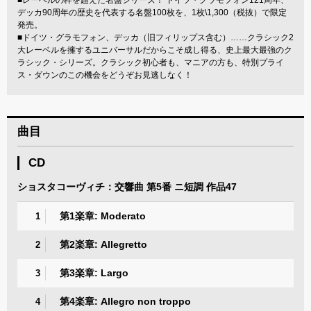
デッカ90周年の歴史を代表する名盤100枚を、1枚\1,300（税抜）で限定
発売。
■ドイツ・グラモフォン、デッカ（旧フィリップス含む）……クラシック2
大レーベルを擁するユニバーサルだからこそ成し得る、史上最大最強のク
ラシック・シリーズ。クラシック初心者も、マニアの方も、特別プライ
ス・ダウンのこの機会をどうぞお見逃しなく！
曲目
CD
ショスタコーヴィチ：交響曲 第5番 ニ短調 作品47
第1楽章: Moderato
1
第2楽章: Allegretto
2
第3楽章: Largo
3
第4楽章: Allegro non troppo
4