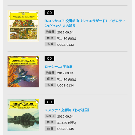
CD
R.コルサコフ:交響組曲《シェエラザード》／ボロディ
ン:だったん人の踊り
発売日
2019.09.04
価 格
¥1,430 (税込)
品 番
UCCS-9133
CD
ロッシーニ:序曲集
発売日
2019.09.04
価 格
¥1,430 (税込)
品 番
UCCS-9134
CD
スメタナ：交響詩《わが祖国》
発売日
2019.09.04
価 格
¥1,430 (税込)
品 番
UCCS-9135