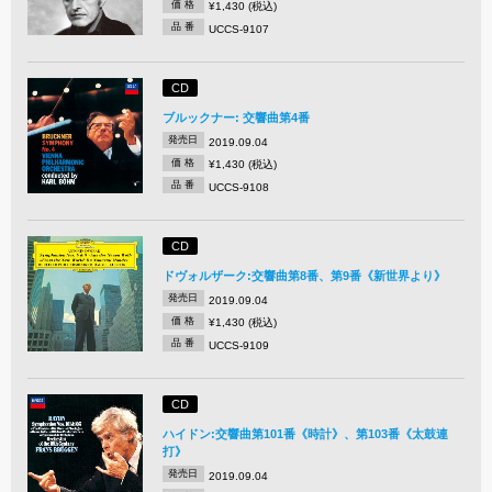
価 格
¥1,430 (税込)
品 番
UCCS-9107
CD
ブルックナー: 交響曲第4番
発売日
2019.09.04
価 格
¥1,430 (税込)
品 番
UCCS-9108
CD
ドヴォルザーク:交響曲第8番、第9番《新世界より》
発売日
2019.09.04
価 格
¥1,430 (税込)
品 番
UCCS-9109
CD
ハイドン:交響曲第101番《時計》、第103番《太鼓連
打》
発売日
2019.09.04