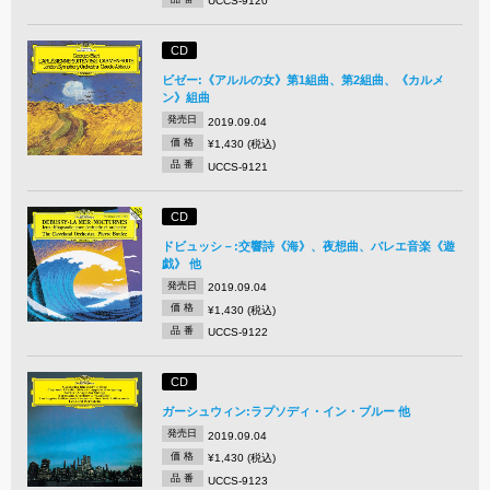
UCCS-9120
CD
ビゼー:《アルルの女》第1組曲、第2組曲、《カルメ
ン》組曲
発売日
2019.09.04
価 格
¥1,430 (税込)
品 番
UCCS-9121
CD
ドビュッシ－:交響詩《海》、夜想曲、バレエ音楽《遊
戯》 他
発売日
2019.09.04
価 格
¥1,430 (税込)
品 番
UCCS-9122
CD
ガーシュウィン:ラプソディ・イン・ブルー 他
発売日
2019.09.04
価 格
¥1,430 (税込)
品 番
UCCS-9123