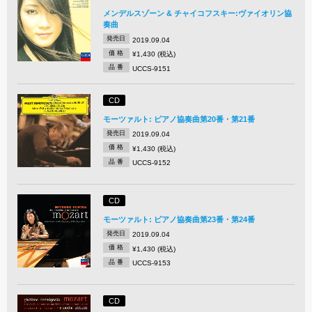
メンデルスゾーン & チャイコフスキー:ヴァイオリン協
奏曲
発売日
2019.09.04
価 格
¥1,430 (税込)
品 番
UCCS-9151
CD
モーツァルト: ピアノ協奏曲第20番・第21番
発売日
2019.09.04
価 格
¥1,430 (税込)
品 番
UCCS-9152
CD
モーツァルト: ピアノ協奏曲第23番・第24番
発売日
2019.09.04
価 格
¥1,430 (税込)
品 番
UCCS-9153
CD