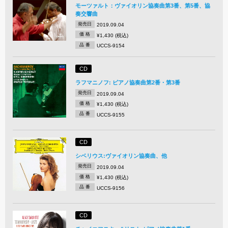
モーツァルト：ヴァイオリン協奏曲第3番、第5番、協
奏交響曲
発売日
2019.09.04
価 格
¥1,430 (税込)
品 番
UCCS-9154
CD
ラフマニノフ: ピアノ協奏曲第2番・第3番
発売日
2019.09.04
価 格
¥1,430 (税込)
品 番
UCCS-9155
CD
シベリウス:ヴァイオリン協奏曲、他
発売日
2019.09.04
価 格
¥1,430 (税込)
品 番
UCCS-9156
CD