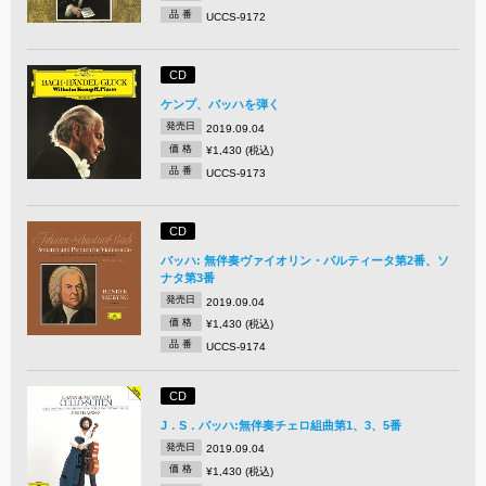
品 番
UCCS-9172
CD
ケンプ、バッハを弾く
発売日
2019.09.04
価 格
¥1,430 (税込)
品 番
UCCS-9173
CD
バッハ: 無伴奏ヴァイオリン・パルティータ第2番、ソ
ナタ第3番
発売日
2019.09.04
価 格
¥1,430 (税込)
品 番
UCCS-9174
CD
J．S．バッハ:無伴奏チェロ組曲第1、3、5番
発売日
2019.09.04
価 格
¥1,430 (税込)