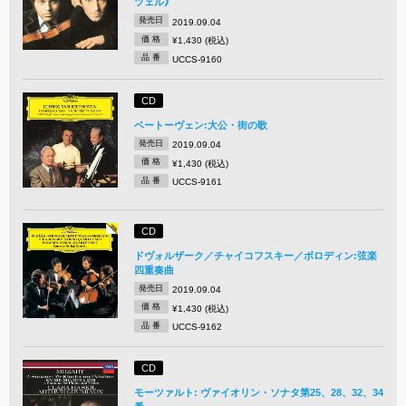
ツェル》
発売日
2019.09.04
価 格
¥1,430 (税込)
品 番
UCCS-9160
CD
ベートーヴェン:大公・街の歌
発売日
2019.09.04
価 格
¥1,430 (税込)
品 番
UCCS-9161
CD
ドヴォルザーク／チャイコフスキー／ボロディン:弦楽
四重奏曲
発売日
2019.09.04
価 格
¥1,430 (税込)
品 番
UCCS-9162
CD
モーツァルト: ヴァイオリン・ソナタ第25、28、32、34