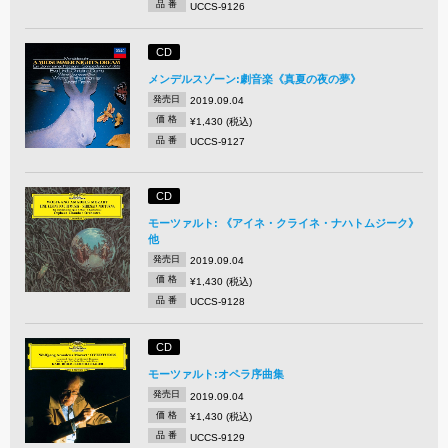
品 番
UCCS-9126
CD
メンデルスゾーン:劇音楽《真夏の夜の夢》
発売日
2019.09.04
価 格
¥1,430 (税込)
品 番
UCCS-9127
CD
モーツァルト: 《アイネ・クライネ・ナハトムジーク》
他
発売日
2019.09.04
価 格
¥1,430 (税込)
品 番
UCCS-9128
CD
モーツァルト:オペラ序曲集
発売日
2019.09.04
価 格
¥1,430 (税込)
品 番
UCCS-9129