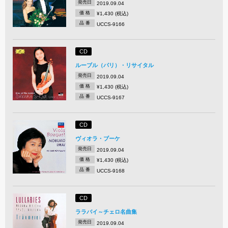
発売日
2019.09.04
価 格
¥1,430 (税込)
品 番
UCCS-9166
CD
ルーブル（パリ）・リサイタル
発売日
2019.09.04
価 格
¥1,430 (税込)
品 番
UCCS-9167
CD
ヴィオラ・ブーケ
発売日
2019.09.04
価 格
¥1,430 (税込)
品 番
UCCS-9168
CD
ララバイ～チェロ名曲集
発売日
2019.09.04