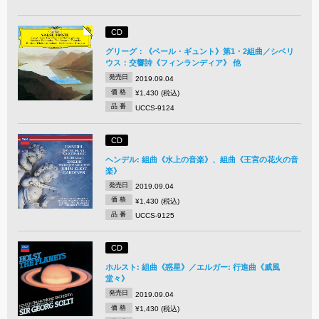
CD
グリーグ：《ペール・ギュント》第1・2組曲／シベリ
ウス：交響詩《フィンランディア》 他
発売日
2019.09.04
価 格
¥1,430 (税込)
品 番
UCCS-9124
CD
ヘンデル: 組曲《水上の音楽》、組曲《王宮の花火の音
楽》
発売日
2019.09.04
価 格
¥1,430 (税込)
品 番
UCCS-9125
CD
ホルスト: 組曲《惑星》／エルガー: 行進曲《威風
堂々》
発売日
2019.09.04
価 格
¥1,430 (税込)