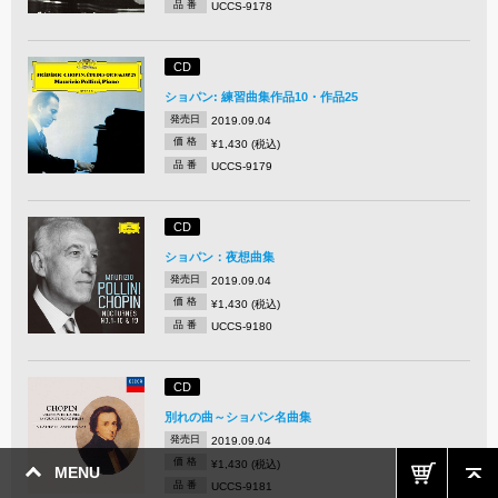
品 番
UCCS-9178
CD
ショパン: 練習曲集作品10・作品25
発売日
2019.09.04
価 格
¥1,430 (税込)
品 番
UCCS-9179
CD
ショパン：夜想曲集
発売日
2019.09.04
価 格
¥1,430 (税込)
品 番
UCCS-9180
CD
別れの曲～ショパン名曲集
発売日
2019.09.04
価 格
¥1,430 (税込)
MENU
品 番
UCCS-9181