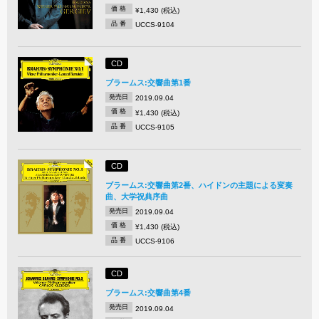
価 格
¥1,430 (税込)
品 番
UCCS-9104
CD
ブラームス:交響曲第1番
発売日
2019.09.04
価 格
¥1,430 (税込)
品 番
UCCS-9105
CD
ブラームス:交響曲第2番、ハイドンの主題による変奏
曲、大学祝典序曲
発売日
2019.09.04
価 格
¥1,430 (税込)
品 番
UCCS-9106
CD
ブラームス:交響曲第4番
発売日
2019.09.04