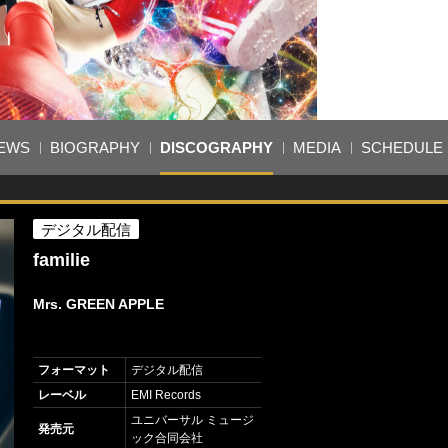
EWS
BIOGRAPHY
DISCOGRAPHY
MEDIA
SCHEDULE
デジタル配信
familie
Mrs. GREEN APPLE
フォーマット
デジタル配信
レーベル
EMI Records
ユニバーサル ミュージ
発売元
ック合同会社