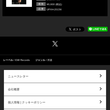
価 格
¥6,600 (税込)
品 番
UPXH-20156
レーベル
EMI Records
ジャンル
邦楽
ニュースレター
会社概要
個人情報 | クッキーポリシー