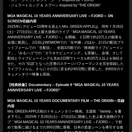
・ジェラートカップ ＆ スプーン Inspired by “THE ORIGIN”
MGA MAGICAL 10 YEARS ANNIVERSARY LIVE ～FJORD～ ON
SCREEN収録内容
2025年にデビュー10周年を迎えたMrs. GREEN APPLEは、同年７月26日
(土)・27日(日)に史上最大規模のライブ「MGA MAGICAL 10 YEARS
ANNIVERSARY LIVE ～FJORD～」を開催。２日間で約10万人の観客を
会場に動員し、2日目はWOWOWでの「生中継」のほか、計15の配信プラ
ットフォームでの「生配信」、全国325館での「映画館ライブビューイン
グ」、“みるハコ”での「カラオケビューイング」も実施し、会場、そして
配信とライブビューイングも含め2日間でトータル約35万人以上を熱狂さ
せた。その “伝説”となった圧巻のステージパフォーマンスを完全収録した
ライブフィルム。さらにその日に至る約240日間に密着した、約60分のド
キュメンタリー映像も収録。
【特典映像】Documentary -- Episode 9 “MGA MAGICAL 10 YEARS
ANNIVERSARY LIVE ～FJORD”
MGA MAGICAL 10 YEARS DOCUMENTARY FILM ～THE ORIGIN～収録
内容
Mrs. GREEN APPLE初のドキュメンタリー映画。主題歌「Variety」を書
き下ろし、2025年７月26日(土)・27日(日)に開催した史上最大規模のライ
ブ「MGA MAGICAL 10 YEARS ANNIVERSARY LIVE ～FJORD～」で初
めて観客に届けるまでの300日間に密着、日本の音楽シーンを牽引する彼