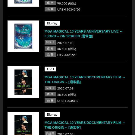
価 格
¥6,600 (税込)
品 番
UPBH-20349/50
Blu-ray
MGA MAGICAL 10 YEARS ANNIVERSARY LIVE ～
FJORD～ ON SCREEN [通常盤]
発売日
2026.07.08
価 格
¥6,600 (税込)
品 番
UPXH-20155
DVD
MGA MAGICAL 10 YEARS DOCUMENTARY FILM ～
THE ORIGIN～ [通常盤]
発売日
2026.07.08
価 格
¥6,600 (税込)
品 番
UPBH-20351/2
Blu-ray
MGA MAGICAL 10 YEARS DOCUMENTARY FILM ～
THE ORIGIN～ [通常盤]
発売日
2026.07.08