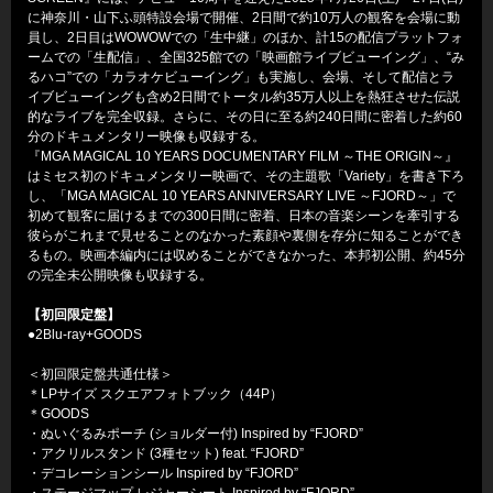
に神奈川・山下ふ頭特設会場で開催、2日間で約10万人の観客を会場に動
員し、2日目はWOWOWでの「生中継」のほか、計15の配信プラットフォ
ームでの「生配信」、全国325館での「映画館ライブビューイング」、“み
るハコ”での「カラオケビューイング」も実施し、会場、そして配信とラ
イブビューイングも含め2日間でトータル約35万人以上を熱狂させた伝説
的なライブを完全収録。さらに、その日に至る約240日間に密着した約60
分のドキュメンタリー映像も収録する。
『MGA MAGICAL 10 YEARS DOCUMENTARY FILM ～THE ORIGIN～』
はミセス初のドキュメンタリー映画で、その主題歌「Variety」を書き下ろ
し、「MGA MAGICAL 10 YEARS ANNIVERSARY LIVE ～FJORD～」で
初めて観客に届けるまでの300日間に密着、日本の音楽シーンを牽引する
彼らがこれまで見せることのなかった素顔や裏側を存分に知ることができ
るもの。映画本編内には収めることができなかった、本邦初公開、約45分
の完全未公開映像も収録する。
【初回限定盤】
●2Blu-ray+GOODS
＜初回限定盤共通仕様＞
＊LPサイズ スクエアフォトブック（44P）
＊GOODS
・ぬいぐるみポーチ (ショルダー付) Inspired by “FJORD”
・アクリルスタンド (3種セット) feat. “FJORD”
・デコレーションシール Inspired by “FJORD”
・ステージマップ レジャーシート Inspired by “FJORD”