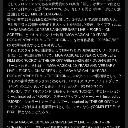
そしてフロントマンである大森元貴のソロ楽曲「催し」が新テーマ曲とな
っている日本テレビ系「news zero」が、奇しくも同じ3月30日(月)より放
送開始となる、Mrs. GREEN APPLE
彼らが昨年11月28日(金)に同時公開して、2作合わせて総動員数85万人、
累計興行収入20億円を突破する大ヒットを記録した映画、ライブフィルム
『MGA MAGICAL 10 YEARS ANNIVERSARY LIVE ～FJORD～ ON
SCREEN』とドキュメンタリー映画『MGA MAGICAL 10 YEARS
DOCUMENTARY FILM ～THE ORIGIN～』を映像作品化、2026年7月8日
(水)に同時発売することを発表した。
それぞれのタイトルが通常盤としてBlu-rayとDVD(2枚組)でリリースされ
るほかに、初回限定盤として、MGA MAGICAL 10 YEARS COMPLETE
FILM BOX “FJORD” & “THE ORIGIN”がBlu-ray(2枚組)とDVD(4枚組)でリ
リースされる。それは、『MGA MAGICAL 10 YEARS ANNIVERSARY
LIVE ～FJORD～ ON SCREEN』と『MGA MAGICAL 10 YEARS
DOCUMENTARY FILM ～THE ORIGIN～』の2タイトルの同梱版としてLP
サイズの豪華大型ボックスに収められ、LPサイズ スクエアフォトブック
（40P）のほか、ぬいぐるみポーチ (ショルダー付) Inspired by
“FJORD”、アクリルスタンド (3種セット) feat. “FJORD”、デコレーション
シール Inspired by “FJORD”、ステージマップ レジャーシート Inspired by
“FJORD”、ジェラートカップ ＆ スプーン Inspired by “THE ORIGIN”とい
ったグッズが付属する超豪華仕様となる。ファンならばCOMPLETE FILM
BOX一択となることだろう。
『MGA MAGICAL 10 YEARS ANNIVERSARY LIVE ～FJORD～ ON
SCREEN』には、デビュー10周年を迎えた2025年7月26日(土)・27日(日)