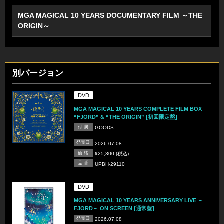
MGA MAGICAL 10 YEARS DOCUMENTARY FILM ～THE
ORIGIN～
別バージョン
DVD
MGA MAGICAL 10 YEARS COMPLETE FILM BOX
“FJORD” & “THE ORIGIN” [初回限定盤]
付 属
GOODS
発売日
2026.07.08
価 格
¥25,300 (税込)
品 番
UPBH-29110
DVD
MGA MAGICAL 10 YEARS ANNIVERSARY LIVE ～
FJORD～ ON SCREEN [通常盤]
発売日
2026.07.08