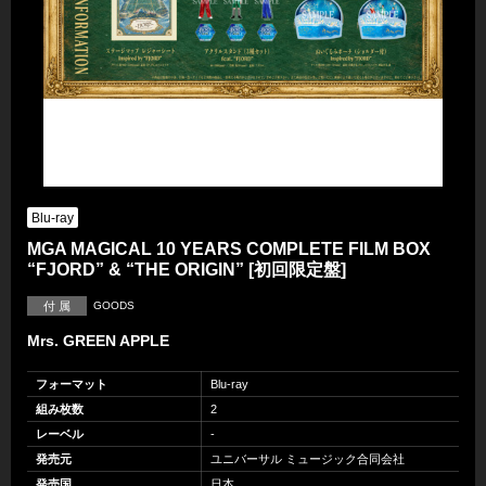
Blu-ray
MGA MAGICAL 10 YEARS COMPLETE FILM BOX
“FJORD” & “THE ORIGIN” [初回限定盤]
付 属
GOODS
Mrs. GREEN APPLE
フォーマット
Blu-ray
組み枚数
2
レーベル
-
発売元
ユニバーサル ミュージック合同会社
発売国
日本