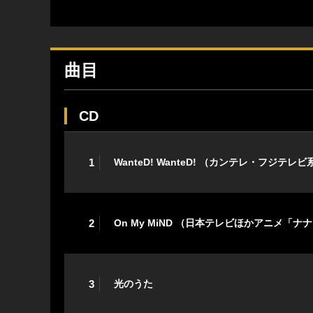
曲目
CD
1
WanteD! WanteD! （カンテレ・フ
2
On My MiND （日本テレビほかアニメ「
3
光のうた