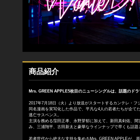
商品紹介
Mrs. GREEN APPLE5枚目のニューシングルは、話
2017年7月18日（火）より放送がスタートするカンテレ
同名漫画を実写化した作品で、平凡な4人の若者たちが企てた
逃亡サスペンス。
主演を務める窪田正孝、永野芽郁に加えて、新田真剣佑、間
み、三浦翔平、古田新太と豪華なラインナップで早くも話題
若者世代から絶大な支持を集めるMrs. GREEN APPLEが、