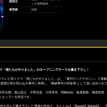
発売元
ック合同会社
発売国
日本
題のドラマ「僕たちがやりました」のオープニングテーマを書き下ろし！
・フジテレビ系ドラマ「僕たちがやりました」は、『週刊ヤングマガジン』で連
復讐計画が思わぬ大事件に発展し、“爆破事件の容疑者”として追い詰められ
宮祥太朗、葉山奨之、今野浩喜、川栄李奈、岡崎紗絵、板尾創路、榊原郁恵
となっている作品です。
原作を読んで書き下ろした渾身の作品で、タイトルは「WanteD! WanteD!」