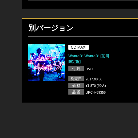
別バージョン
CD MAXI
WanteD! WanteD! [初回
限定盤]
付 属
DVD
発売日
2017.08.30
価 格
¥1,870 (税込)
品 番
UPCH-89356