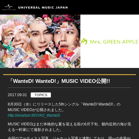
「WanteD! WanteD!」MUSIC VIDEO公開!!
2017.09.01
TOPICS
8月30日（水）にリリースした5thシングル「WanteD! WanteD!」の
MUSIC VIDEOが公開されました。
http://smarturl.it/GYAO_WanteD
MUSIC VIDEOはまだ本格的な夏を迎える前の6月下旬、都内近郊の海が見
える一軒家にて撮影されました。
今回のアーティスト写真、ジャケット写真と連動しており、同一の衣装や