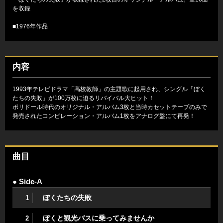
を収録
■1976年作品
内容
1993年テレビドラマ「高校教師」の主題歌に起用され、シングル「ぼく
たちの失敗」が100万枚に迫るリバイバル大ヒット！
ポリドール時代のオリジナル・アルバム3枚と当時カセットテープのみで
発売されたコンピレーション・アルバム1枚をアナログ盤にて再発！
曲目
● Side-A
ぼくたちの失敗
1
ぼくと観光バスに乗ってみませんか
2