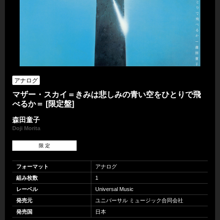
アナログ
マザー・スカイ＝きみは悲しみの青い空をひとりで飛
べるか＝ [限定盤]
森田童子
Doji Morita
限 定
フォーマット
アナログ
組み枚数
1
レーベル
Universal Music
発売元
ユニバーサル ミュージック合同会社
発売国
日本