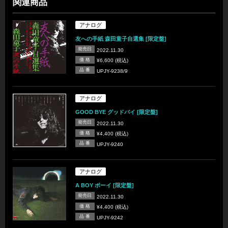
関連商品
アナログ
友への手紙 森田童子自選集 [限定盤]
発売日
2022.11.30
価 格
¥6,600 (税込)
品 番
UPJY-9238/9
アナログ
GOOD BYE グッドバイ [限定盤]
発売日
2022.11.30
価 格
¥4,400 (税込)
品 番
UPJY-9240
アナログ
A BOY ボーイ [限定盤]
発売日
2022.11.30
価 格
¥4,400 (税込)
品 番
UPJY-9242