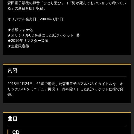
森田童子最後の録音「ひとり遊び」（「海が死んでもいいョって鳴いてい
る」の新録音版）収録。
オリジナル発売日：2003年3月5日
★初紙ジャケ化
★オリジナルCDを基にした紙ジャケット+帯
★2016年リマスター音源
★生産限定盤
内容
2018年4月24日、65歳で逝去した森田童子のアルバム９タイトルを、オ
リジナルLPをミニチュア再現（一部を除く）した紙ジャケット仕様で発
売。
曲目
CD