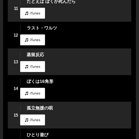
たとえば ぼくが死んだら
11
ラスト・ワルツ
12
蒸留反応
13
ぼくは16角形
14
孤立無援の唄
15
ひとり遊び