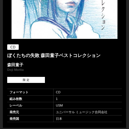
CD
ぼくたちの失敗 森田童子ベストコレクション
森田童子
Doji Morita
限 定
フォーマット
CD
組み枚数
1
レーベル
USM
発売元
ユニバーサル ミュージック合同会社
発売国
日本