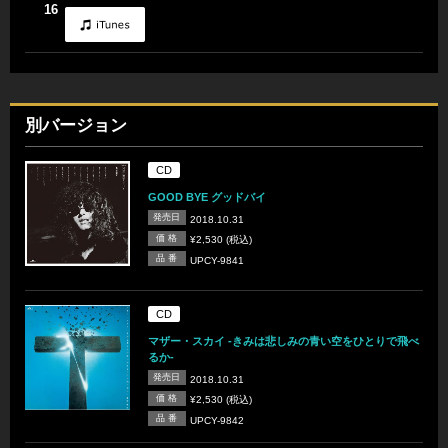
16
別バージョン
CD
GOOD BYE グッドバイ
発売日
2018.10.31
価 格
¥2,530 (税込)
品 番
UPCY-9841
CD
マザー・スカイ -きみは悲しみの青い空をひとりで飛べ
るか-
発売日
2018.10.31
価 格
¥2,530 (税込)
品 番
UPCY-9842