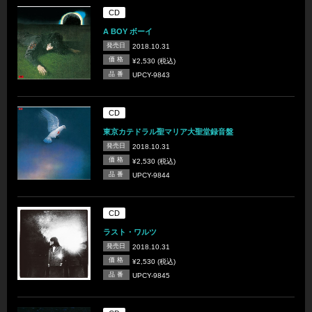
CD
A BOY ボーイ
発売日
2018.10.31
価 格
¥2,530 (税込)
品 番
UPCY-9843
CD
東京カテドラル聖マリア大聖堂録音盤
発売日
2018.10.31
価 格
¥2,530 (税込)
品 番
UPCY-9844
CD
ラスト・ワルツ
発売日
2018.10.31
価 格
¥2,530 (税込)
品 番
UPCY-9845