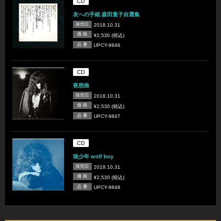
CD
友への手紙 森田童子自選集
発売日
2018.10.31
価 格
¥2,530 (税込)
品 番
UPCY-9846
CD
夜想曲
発売日
2018.10.31
価 格
¥2,530 (税込)
品 番
UPCY-9847
CD
狼少年 wolf boy
発売日
2018.10.31
価 格
¥2,530 (税込)
品 番
UPCY-9848