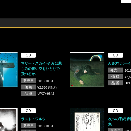
CD
CD
マザー・スカイ -きみは悲
A BOY ボーイ
しみの青い空をひとりで
発売日
2018
飛べるか-
価 格
¥2,
発売日
2018.10.31
品 番
UPC
価 格
¥2,530 (税込)
品 番
UPCY-9842
CD
CD
ラスト・ワルツ
友への手紙 
集
発売日
2018.10.31