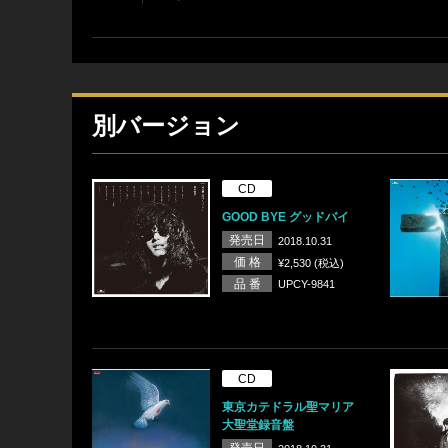
別バージョン
CD
GOOD BYE グッドバイ
発売日
2018.10.31
価 格
¥2,530 (税込)
品 番
UPCY-9841
CD
東京カテドラル聖マリア
大聖堂録音盤