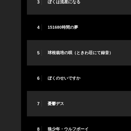
3
ぼくは流星になる
4
151680時間の夢
5
球根栽培の唄（ときわ荘にて録音）
6
ぼくのせいですか
7
憂鬱デス
8
狼少年・ウルフボーイ