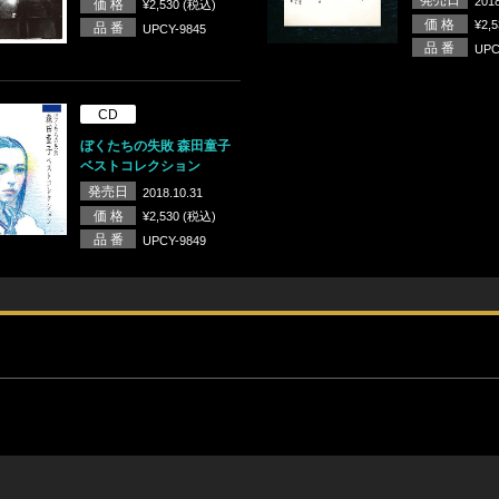
発売日
2018
価 格
¥2,530 (税込)
価 格
¥2,
品 番
UPCY-9845
品 番
UPC
CD
ぼくたちの失敗 森田童子
ベストコレクション
発売日
2018.10.31
価 格
¥2,530 (税込)
品 番
UPCY-9849