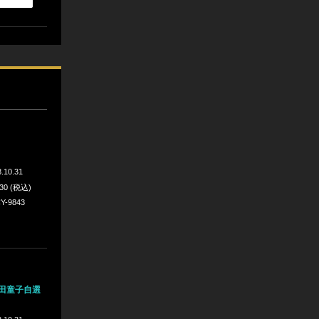
.10.31
530 (税込)
Y-9843
森田童子自選