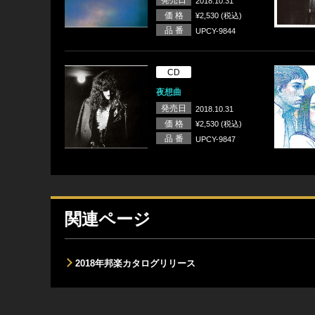
発売日
2018.10.31
価 格
¥2,530 (税込)
品 番
UPCY-9844
CD
夜想曲
発売日
2018.10.31
価 格
¥2,530 (税込)
品 番
UPCY-9847
関連ページ
2018年邦楽カタログリリース