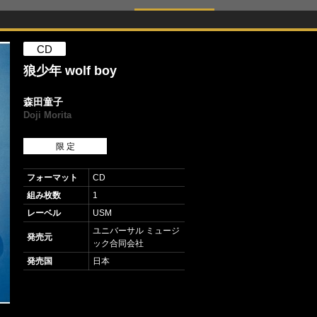
CD
狼少年 wolf boy
森田童子
Doji Morita
限 定
フォーマット
CD
組み枚数
1
レーベル
USM
ユニバーサル ミュージ
発売元
ック合同会社
発売国
日本