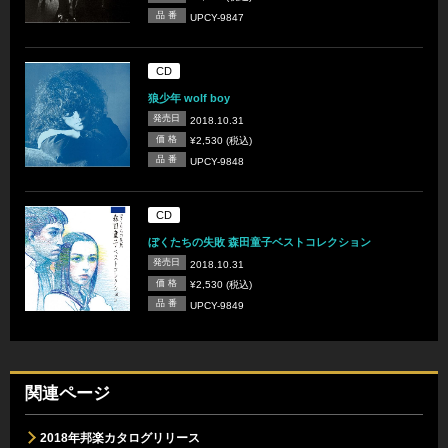
品 番
UPCY-9847
CD
狼少年 wolf boy
発売日
2018.10.31
価 格
¥2,530 (税込)
品 番
UPCY-9848
CD
ぼくたちの失敗 森田童子ベストコレクション
発売日
2018.10.31
価 格
¥2,530 (税込)
品 番
UPCY-9849
関連ページ
2018年邦楽カタログリリース