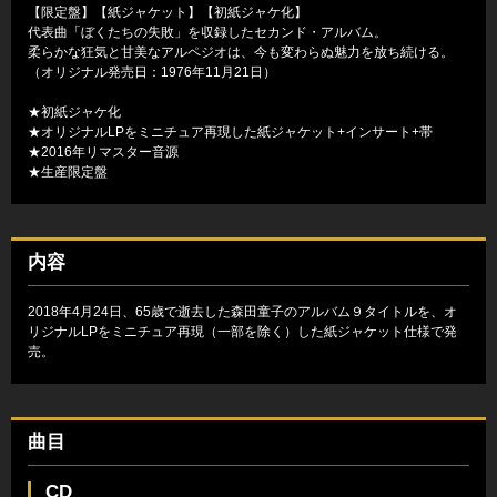
【限定盤】【紙ジャケット】【初紙ジャケ化】
代表曲「ぼくたちの失敗」を収録したセカンド・アルバム。
柔らかな狂気と甘美なアルペジオは、今も変わらぬ魅力を放ち続ける。
（オリジナル発売日：1976年11月21日）
★初紙ジャケ化
★オリジナルLPをミニチュア再現した紙ジャケット+インサート+帯
★2016年リマスター音源
★生産限定盤
内容
2018年4月24日、65歳で逝去した森田童子のアルバム９タイトルを、オ
リジナルLPをミニチュア再現（一部を除く）した紙ジャケット仕様で発
売。
曲目
CD