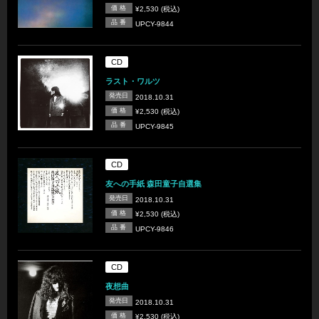
価 格
¥2,530 (税込)
品 番
UPCY-9844
CD
ラスト・ワルツ
発売日
2018.10.31
価 格
¥2,530 (税込)
品 番
UPCY-9845
CD
友への手紙 森田童子自選集
発売日
2018.10.31
価 格
¥2,530 (税込)
品 番
UPCY-9846
CD
夜想曲
発売日
2018.10.31
価 格
¥2,530 (税込)