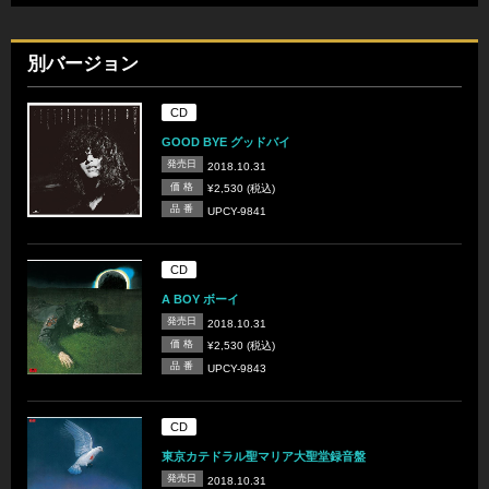
別バージョン
CD
GOOD BYE グッドバイ
発売日
2018.10.31
価 格
¥2,530 (税込)
品 番
UPCY-9841
CD
A BOY ボーイ
発売日
2018.10.31
価 格
¥2,530 (税込)
品 番
UPCY-9843
CD
東京カテドラル聖マリア大聖堂録音盤
発売日
2018.10.31