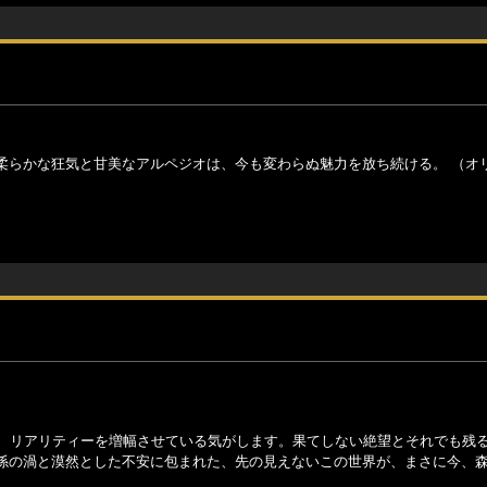
柔らかな狂気と甘美なアルペジオは、今も変わらぬ魅力を放ち続ける。 （オ
お、リアリティーを増幅させている気がします。果てしない絶望とそれでも残
係の渦と漠然とした不安に包まれた、先の見えないこの世界が、まさに今、