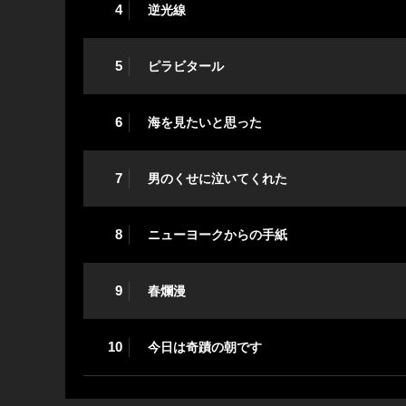
4
逆光線
5
ピラビタール
6
海を見たいと思った
7
男のくせに泣いてくれた
8
ニューヨークからの手紙
9
春爛漫
10
今日は奇蹟の朝です