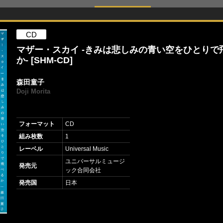
CD
マザー・スカイ -きみは悲しみの青い空をひとりで
か- [SHM-CD]
森田童子
Doji Morita
フォーマット
CD
組み枚数
1
レーベル
Universal Music
ユニバーサルミュージ
発売元
ック合同会社
発売国
日本