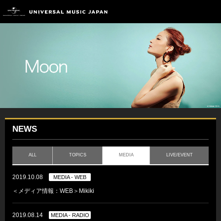
NEWS
ALL
TOPICS
MEDIA
LIVE/EVENT
2019.10.08
MEDIA - WEB
＜メディア情報：WEB＞Mikiki
2019.08.14
MEDIA - RADIO