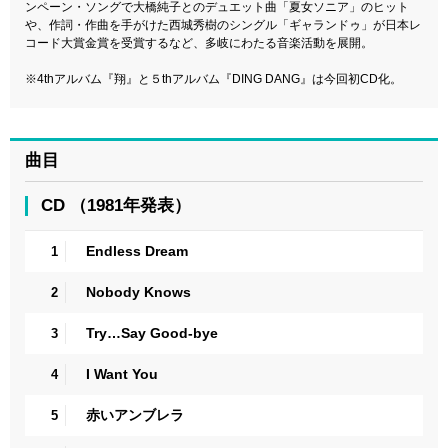
ンペーン・ソングで大橋純子とのデュエット曲「夏女ソニア」のヒット
や、作詞・作曲を手がけた西城秀樹のシングル「ギャランドゥ」が日本レ
コード大賞金賞を受賞するなど、多岐にわたる音楽活動を展開。
※4thアルバム『翔』と５thアルバム『DING DANG』は今回初CD化。
曲目
CD （1981年発表）
Endless Dream
1
Nobody Knows
2
Try…Say Good-bye
3
I Want You
4
赤いアンブレラ
5