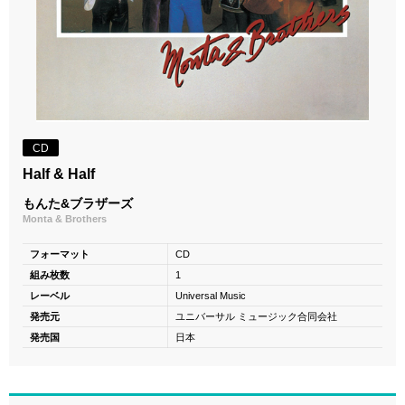
CD
Half & Half
もんた&ブラザーズ
Monta & Brothers
フォーマット
CD
組み枚数
1
レーベル
Universal Music
発売元
ユニバーサル ミュージック合同会社
発売国
日本