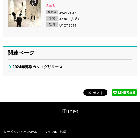
Act 3
発売日
2024.03.27
価 格
¥2,800 (税込)
品 番
UPCY-7944
関連ページ
2024年邦楽カタログリリース
レーベル
USM JAPAN
ジャンル
邦楽