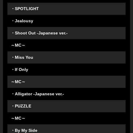
・SPOTLIGHT
・Jealousy
・Shoot Out -Japanese ver.-
～MC～
・Miss You
・If Only
～MC～
・Alligator -Japanese ver.-
・PUZZLE
～MC～
・By My Side