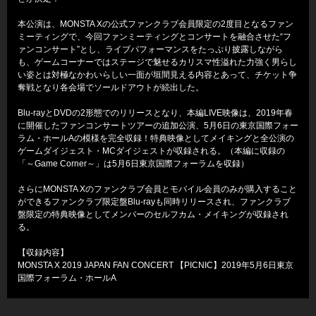
本公演は、MONSTA Xの公式ファンクラブ会員限定の2度目となるファン
ミーティングで、今回ファンミーティングとコンサートを融合させた“フ
ァンコンサート”とし、ライブパフォーマンスをたっぷり披露しながら
も、ゲームコーナーではステージで魅せるカリスマ性溢れた力強く男らし
い姿とは対極なかわいらしい一面が垣間見える内容とあって、チケット争
奪戦となり各会場でソールドアウトが続出した。
Blu-rayとDVDの2形態でのリリースとなり、本編LIVE映像は、2019年春
に開催したファンコンサートツアーの追加公演、5月6日の東京国際フォー
ラム・ホールAの模様を完全収録！特典映像としてメイキングと全公演の
ゲームダイジェスト・MCダイジェストが収録される。（本編に収録の
「～Game Corner～」は5月6日東京国際フォーラムを収録）
さらにMONSTA Xのファンクラブ会員とモバイル会員のみが購入すること
ができるファンクラブ限定盤Blu-rayも同時リリースされ、ファンクラブ
盤限定の特典映像としてメンバーのセルフカム・メイキングが収録され
る。
【収録内容】
MONSTA X 2019 JAPAN FAN CONCERT 【PICNIC】2019年5月6日東京
国際フォーラム・ホールA