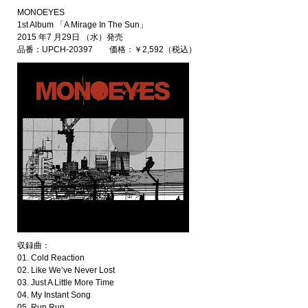
MONOEYES
1st Album 「A Mirage In The Sun」
2015 年7 月29日 （水）発売
品番：UPCH-20397 価格：￥2,592（税込）
収録曲：
01. Cold Reaction
02. Like We’ve Never Lost
03. Just A Little More Time
04. My Instant Song
05. Run Run