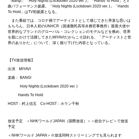
「Bang!」「Holy Nights (Lockdown 2020 ver. )」「Hands To Hold」と3
曲パフォーマンス披露。「Holy Nights (Lockdown 2020 ver. )」「Hands
To Hold」はTV初披露となる。
また番組では、コロナ禍でアーティストとして感じてきた率直な思いは
もちろん、日本人初のUNHCR（国連難民高等弁務官事務所）親善大使や
世界的なブランドのグローバル・コレクションのモデルなどを務め、世界
を股にかけて活躍してきたMIYAVIだからこそ語れる、「アーティストと世
界のありかた」について、深く掘り下げた内容となっている。
【TV放送情報】
出演 MIYAVI
楽曲： BANG!
Holy Nights (Lockdown 2020 ver. )
Hands To Hold
HOST：村上信五 Co-HOST：ホラン千秋
放送予定 ＜NHKワールドJAPAN（国際放送）＞＜総合テレビ＞で放送
予定
＜NHKワールド JAPAN＞※放送同時ストリーミングでも見られます