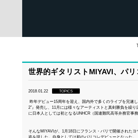
世界的ギタリストMIYAVI、パ
2018.01.22
TOPICS
昨年デビュー15周年を迎え、国内外で多くのライブを完遂した世界的
2”』発売し、11月には様々なアーティストと真剣勝負を繰り広げる
に日本人としては初となるUNHCR（国連難民高等弁務官事
そんなMIYAVIが、1月18日にフランス・パリで開催されたヨウジ
姿を現した。自身としては初のパリコレデビューとなった。