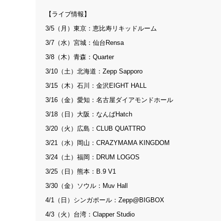
【ライブ情報】
3/5（月）東京：恵比寿リキッドルーム
3/7（水）宮城：仙台Rensa
3/8（木）青森：Quarter
3/10（土）北海道：Zepp Sapporo
3/15（木）石川：金沢EIGHT HALL
3/16（金）愛知：名古屋ダイアモンドホール
3/18（日）大阪：なんばHatch
3/20（火）広島：CLUB QUATTRO
3/21（水）岡山：CRAZYMAMA KINGDOM
3/24（土）福岡：DRUM LOGOS
3/25（日）熊本：B.9 V1
3/30（金）ソウル：Muv Hall
4/1（日）シンガポール：Zepp@BIGBOX
4/3（火）台湾：Clapper Studio