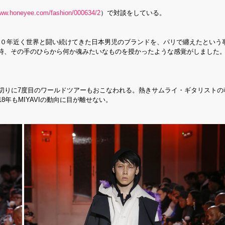
www.honeyee.com/fashion/000634/2
）で対談をしている。
、４０年近く世界と闘い続けてきた日本男児のブランドを、パリで纏えたという
時、その手のひらから何か魂みたいなものを授かったような感覚がしました
本を皮切りに7度目のワールドツアーもおこなわれる。熱きサムライ・ギタリスト
年もMIYAVIの動向に目が離せない。