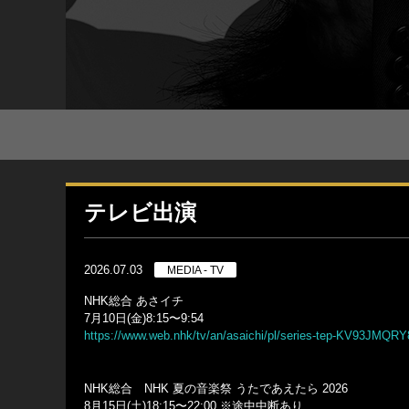
テレビ出演
2026.07.03
MEDIA - TV
NHK総合 あさイチ
7月10日(金)8:15〜9:54
https://www.web.nhk/tv/an/asaichi/pl/series-tep-KV93JMQRY
NHK総合 NHK 夏の音楽祭 うたであえたら 2026
8月15日(土)18:15〜22:00 ※途中中断あり