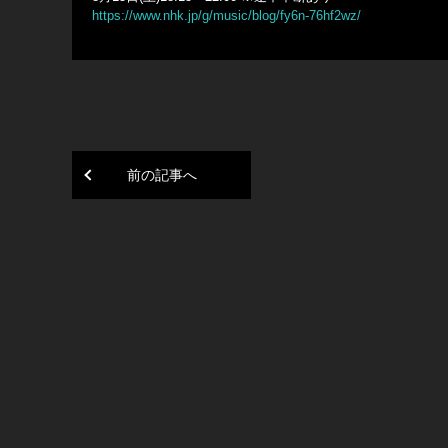
https://www.nhk.jp/g/music/blog/fy6n-76hf2wz/
前の記事へ