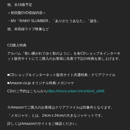
他、全16曲予定
＜初回盤DVD収録内容＞
・MV「RAINY SLUMBER」「ありがとうあなた」「誕生」
他、未収録ライブ映像など
CD購入特典
アルバム「歌い継がれてゆく歌のように」を各CDショップ＆インターネ
ット販売サイトにてご購入のお客様に先着で下記の特典を差し上げます。
■CDショップ＆インターネット販売サイト共通特典：クリアファイル
■Amazon.co.jp オリジナル特典:メガジャケ
CDのご予約はこちらから
https://miura-yutaro.lnk.to/best_alWE
※Amazonでご購入のお客様はクリアファイルは対象外となります。
「メガジャケ」とは、24cm x 24cmの大きなジャケットです。
詳しくはAmazonのサイトをご確認ください。