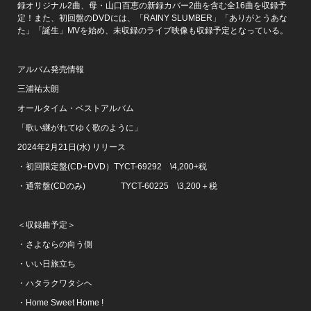
録オリジナル2曲、母・山口百恵の新録カバー2曲を含む全16曲を収録予
定！また、初回盤のDVDには、「RAINY SLUMBER」「ありがとうあな
た」「誕生」MVを始め、未収録のライブ映像も収録予定となっている。
アルバム発売情報
三浦祐太朗
オールタイム・ベストアルバム
「歌い継がれてゆく歌のように」
2024年2月21日(水) リリース
・初回限定盤(CD+DVD）TYCT-69292 \4,200+税
・通常盤(CDのみ) TYCT-60225 \3,200＋税
＜収録曲予定＞
・さよならの向う側
・いい日旅立ち
・ハタラクワタシヘ
・Home Sweet Home !