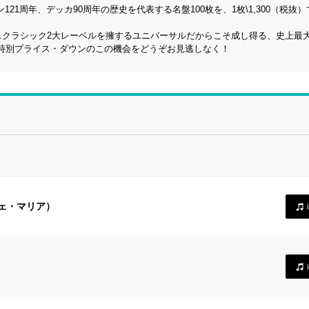
21周年、デッカ90周年の歴史を代表する名盤100枚を、1枚\1,300（税抜
…クラシック2大レーベルを擁するユニバーサルだからこそ成し得る、史上最
特別プライス・ダウンのこの機会をどうぞお見逃しなく！
ヴェ・マリア）