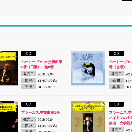
CD
CD
ベートーヴェン: 交響曲第
ベートーヴェン
6番《田園》・第8番
番《合唱》
発売日
発売日
2019.09.04
2019
価 格
価 格
¥1,430 (税込)
¥1,
品 番
品 番
UCCS-9102
UCC
CD
CD
ブラームス:交響曲第1番
ブラームス:交
ハイドンの主
発売日
2019.09.04
奏曲、大学祝
価 格
¥1,430 (税込)
発売日
2019