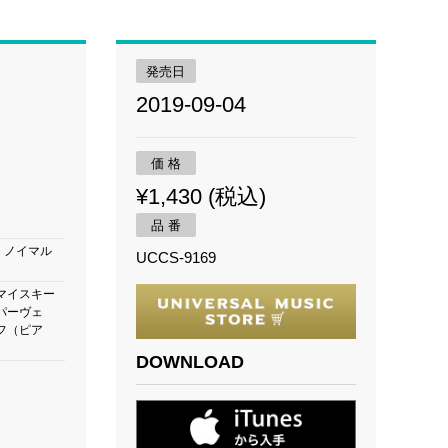
発売日
2019-09-04
価 格
¥1,430 (税込)
品 番
月 ノイマル
UCCS-9169
マイスキー
パーヴェ
フ（ピア
DOWNLOAD