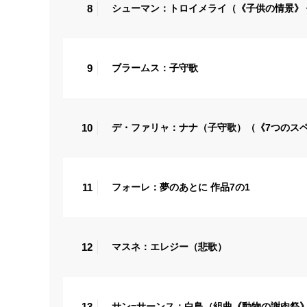
8
シューマン：トロイメライ（《子供の情景》 
9
ブラームス：子守歌
10
デ・ファリャ：ナナ（子守歌）（《7つのス
11
フォーレ：夢のあとに 作品7の1
12
マスネ：エレジー（悲歌）
13
サン=サーンス：白鳥（組曲《動物の謝肉祭