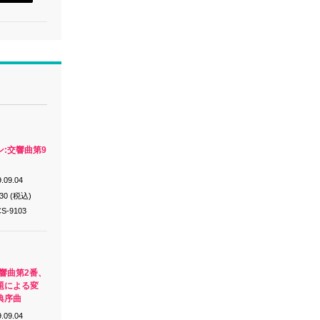
:交響曲第9
.09.04
430 (税込)
S-9103
響曲第2番、
題による変
典序曲
.09.04