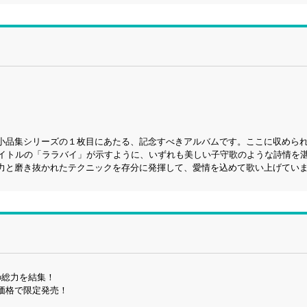
小品集シリーズの１枚目にあたる、記念すべきアルバムです。ここに収めら
タイトルの「ララバイ」が示すように、いずれも美しい子守歌のような詩情を
力と磨き抜かれたテクニックを存分に発揮して、愛情を込めて歌い上げてい
の総力を結集！
価格で限定発売！