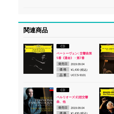
関連商品
CD
ベートーヴェン: 交響曲第
5番《運命》・第7番
発売日
2019.09.04
価 格
¥1,430 (税込)
品 番
UCCS-9101
CD
ベルリオーズ:幻想交響
曲、他
発売日
2019.09.04
価 格
¥1,430 (税込)