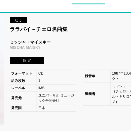
CD
ララバイ～チェロ名曲集
ミッシャ・マイスキー
MISCHA MAISKY
限 定
フォーマット
CD
1987年10
録音年
クト
組み枚数
1
ミッシャ・
レーベル
IMS
（チェロ）
演奏者
ユニバーサル ミュージ
ル・ギリロ
発売元
ック合同会社
ノ）
発売国
日本