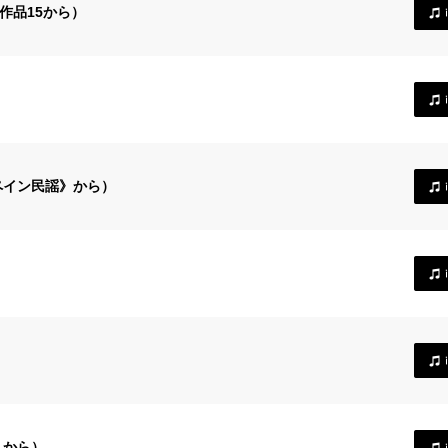
作品15から）
ペイン民謡》から）
》から）