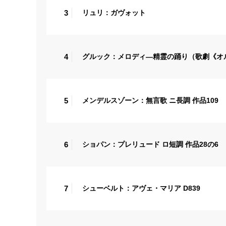
3
リュリ：ガヴォット
4
グルック：メロディ―精霊の踊り（歌劇《オ
5
メンデルスゾーン：無言歌 ニ長調 作品109
6
ショパン：プレリュード ロ短調 作品28の6
7
シューベルト：アヴェ・マリア D839